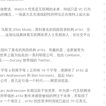
做赘述。Web3.0 究竟是互联网的未来，抑或只是 VC 们为
热的概念，一场庞大且充满戏剧性的辩论正在推特上如火如
隆 · 马斯克 (Elon Musk)，再到著名的风险投资机构 a16z、交
专栏作家……这场论战裹挟着互联网各界人士竞相加入，在社交平台
矛头指向了著名的风投机构 a16z。有趣的是，这家被誉为
世界上最为知名的一系列明星公司，包括 Coinbase、
 以及——Dorsey 曾带领的 Twitter。
为在首字母 a 和尾字母 z 之间有 16 个字母，便拥有了 a16z 这
reessen 和 Ben Horowitz。提起 Marc
创立的公司，曾几近引领一个时代——网景浏览器。
arc Andreessen 长期活跃于投资界。作为第一代互联网浪
n 所带领的 a16z 数年来都曾敏锐的押注于未来，并取得了
e 一个项目上，a16z 的投资净利润就已超过 70 亿美元。