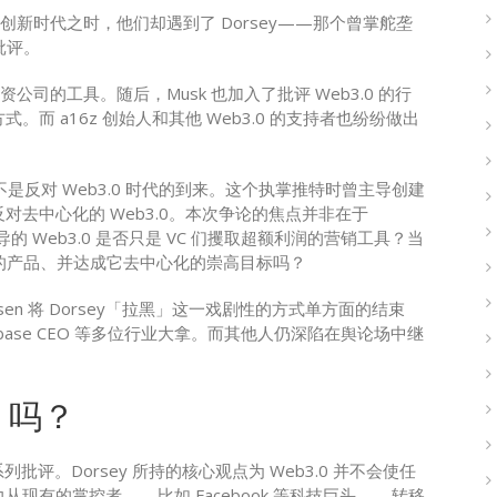
创新时代之时，他们却遇到了 Dorsey——那个曾掌舵垄
批评。
险投资公司的工具。随后，Musk 也加入了批评 Web3.0 的行
式。而 a16z 创始人和其他 Web3.0 的支持者也纷纷做出
y 并不是反对 Web3.0 时代的到来。这个执掌推特时曾主导创建
非反对去中心化的 Web3.0。本次争论的焦点并非在于
导的 Web3.0 是否只是 VC 们攫取超额利润的营销工具？当
0 时代的产品、并达成它去中心化的崇高目标吗？
eessen 将 Dorsey「拉黑」这一戏剧性的方式单方面的结束
oinbase CEO 等多位行业大拿。而其他人仍深陷在舆论场中继
」吗？
一系列批评。Dorsey 所持的核心观点为 Web3.0 并不会使任
力从现有的掌控者——比如 Facebook 等科技巨头——转移