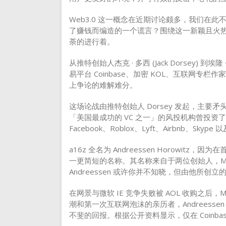
Web3.0 这一概念在近期讨论颇多，我们在此不
了赚钱而编造的一个谎言？围绕这一新颖且火
荼的进行着。
从推特创始人杰克 · 多西 (Jack Dorsey) 到埃
易平台 Coinbase、加密 KOL、互联网
上争论的难解难分。
这场论战由推特创始人 Dorsey 发起，主要
「美国最成功的 VC 之一」的风投机构曾投资了
Facebook、Roblox、Lyft、Airbnb、Skype
a16z 全名为 Andreessen Horowitz，因
一更简短的名称。其名称来自于两位创始人，Marc And
Andreessen 或许你并不知晓，但由他所
在网景与微软 IE 竞争失败被 AOL 收购之后，M
潮和第一次互联网泡沫的亲历者，Andreesse
不斐的回报。根据公开资料显示，仅在 Coinbas