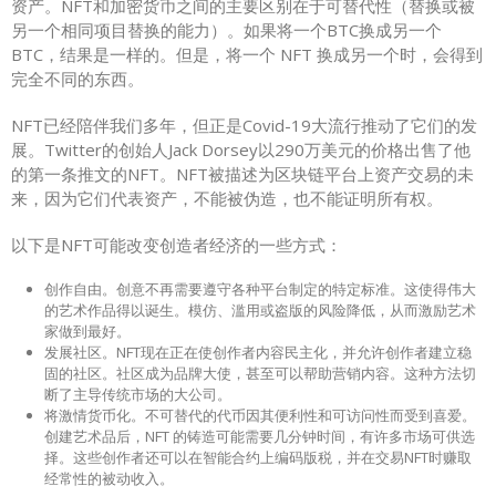
资产。NFT和加密货币之间的主要区别在于可替代性（替换或被
另一个相同项目替换的能力）。如果将一个BTC换成另一个
BTC，结果是一样的。但是，将一个 NFT 换成另一个时，会得到
完全不同的东西。
NFT已经陪伴我们多年，但正是Covid-19大流行推动了它们的发
展。Twitter的创始人Jack Dorsey以290万美元的价格出售了他
的第一条推文的NFT。NFT被描述为区块链平台上资产交易的未
来，因为它们代表资产，不能被伪造，也不能证明所有权。
以下是NFT可能改变创造者经济的一些方式：
创作自由。创意不再需要遵守各种平台制定的特定标准。这使得伟大
的艺术作品得以诞生。模仿、滥用或盗版的风险降低，从而激励艺术
家做到最好。
发展社区。NFT现在正在使创作者内容民主化，并允许创作者建立稳
固的社区。社区成为品牌大使，甚至可以帮助营销内容。这种方法切
断了主导传统市场的大公司。
将激情货币化。不可替代的代币因其便利性和可访问性而受到喜爱。
创建艺术品后，NFT 的铸造可能需要几分钟时间，有许多市场可供选
择。这些创作者还可以在智能合约上编码版税，并在交易NFT时赚取
经常性的被动收入。