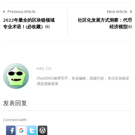
文
Previous Article
Next Article
章
2022年最全的区块链领域
社区化发展方式洞察：代币
专业术语！(必收藏）￼
经济模型￼
导
航
HAO, ZUI
ChainDAO御用写手，专业编辑，高级打杂，专注区块链应
用及国家政策
发表回复
Connect with: