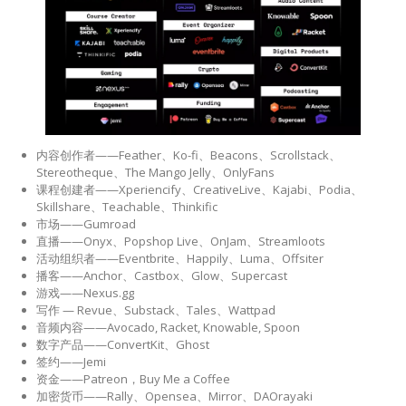
内容创作者——Feather、Ko-fi、Beacons、Scrollstack、
Stereotheque、The Mango Jelly、OnlyFans
课程创建者——Xperiencify、CreativeLive、Kajabi、Podia、
Skillshare、Teachable、Thinkific
市场——Gumroad
直播——Onyx、Popshop Live、OnJam、Streamloots
活动组织者——Eventbrite、Happily、Luma、Offsiter
播客——Anchor、Castbox、Glow、Supercast
游戏——Nexus.gg
写作 — Revue、Substack、Tales、Wattpad
音频内容——Avocado, Racket, Knowable, Spoon
数字产品——ConvertKit、Ghost
签约——Jemi
资金——Patreon，Buy Me a Coffee
加密货币——Rally、Opensea、Mirror、DAOrayaki