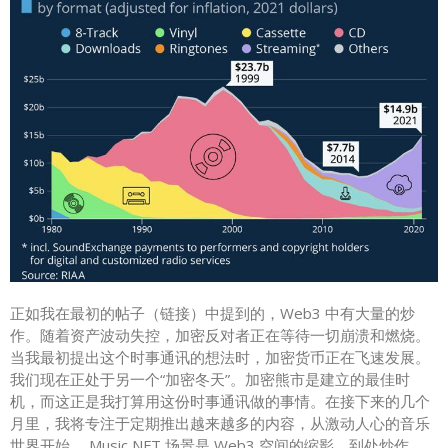
正如我在最初的帖子（链接）中提到的，Web3 中有大量的炒
作。随着资产波动失控，加密反对者正在等待一切崩溃和燃烧。
当我最初提出这个时事通讯的想法时，加密货币正在飞速发展。
我们现在正处于另一个“加密冬天”。加密熊市是建立的最佳时
机，而这正是我打算用这份时事通讯做的事情。在接下来的几个
月里，我将专注于定期推出越来越多的内容，从激动人心的音乐
世界开始。 Music NFT 场景是 Web3 空间的缩影。到处炒作。