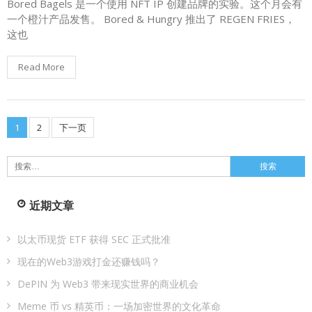
Bored Bagels 是一个使用 NFT IP 创建品牌的实验。这个月会有
一个橙汁产品发售。 Bored & Hungry 推出了 REGEN FRIES，
这也
Read More
1
2
下一页
文
章
搜
索：
分
近期文章
页
以太币现货 ETF 获得 SEC 正式批准
现在的Web3游戏打金还赚钱吗？
DePIN 为 Web3 带来现实世界的商业机会
Meme 币 vs 精英币：一场加密世界的文化革命