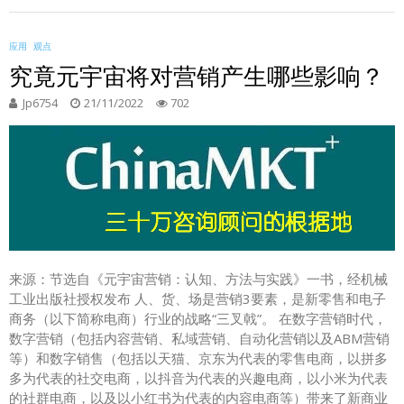
应用
观点
究竟元宇宙将对营销产生哪些影响？
Jp6754
21/11/2022
702
来源：节选自《元宇宙营销：认知、方法与实践》一书，经机械
工业出版社授权发布 人、货、场是营销3要素，是新零售和电子
商务（以下简称电商）行业的战略“三叉戟”。 在数字营销时代，
数字营销（包括内容营销、私域营销、自动化营销以及ABM营销
等）和数字销售（包括以天猫、京东为代表的零售电商，以拼多
多为代表的社交电商，以抖音为代表的兴趣电商，以小米为代表
的社群电商，以及以小红书为代表的内容电商等）带来了新商业