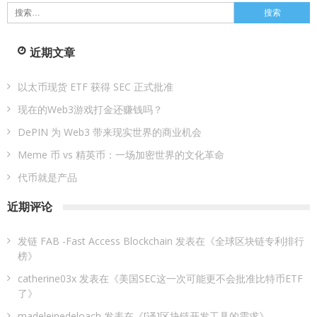
章
搜
索：
分
近期文章
页
以太币现货 ETF 获得 SEC 正式批准
现在的Web3游戏打金还赚钱吗？
DePIN 为 Web3 带来现实世界的商业机会
Meme 币 vs 精英币：一场加密世界的文化革命
代币就是产品
近期评论
发链 FAB -Fast Access Blockchain
发表在《
全球区块链专利排行
榜
》
catherine03x
发表在《
美国SEC这一次可能更不会批准比特币ETF
了
》
madeleinedeloach
发表在《
[译]区块链开发工具的需求
》