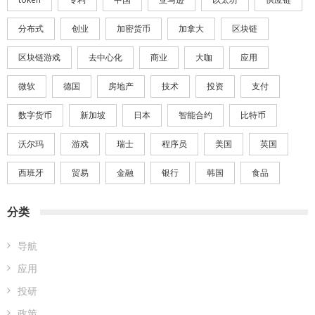
分布式
创业
加密货币
加拿大
区块链
区块链游戏
去中心化
商业
大咖
应用
微软
德国
房地产
技术
投资
支付
数字货币
新加坡
日本
智能合约
比特币
沃尔玛
游戏
瑞士
程序员
美国
英国
西班牙
贸易
金融
银行
韩国
食品
分类
导航
应用
投研
政策