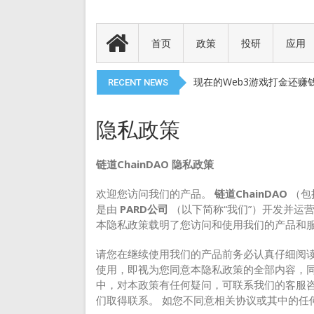
Meme 币 vs 精英币：
代币就是产品
首页
政策
投研
应用
以太币现货 ETF 获得 SEC
现在的Web3游戏打金还赚
RECENT NEWS
DePIN 为 Web3 带来
Meme 币 vs 精英币：
隐私政策
代币就是产品
链道ChainDAO 隐私政策
以太币现货 ETF 获得 SEC
现在的Web3游戏打金还赚
欢迎您访问我们的产品。
链道ChainDAO
（包
DePIN 为 Web3 带来
是由
PARD公司
（以下简称“我们”）开发并运
本隐私政策载明了您访问和使用我们的产品和
请您在继续使用我们的产品前务必认真仔细阅读
使用，即视为您同意本隐私政策的全部内容，同
中，对本政策有任何疑问，可联系我们的客服咨
们取得联系。 如您不同意相关协议或其中的任