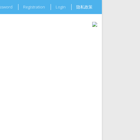
assword
Registration
Login
隐私政策