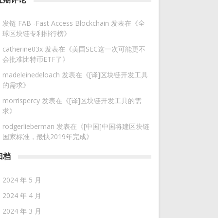
发链 FAB -Fast Access Blockchain
发表在《
全
球区块链专利排行榜
》
catherine03x
发表在《
美国SEC这一次可能更不
会批准比特币ETF了
》
madeleinedeloach
发表在《
[译]区块链开发工具
的需求
》
morrispercy
发表在《
[译]区块链开发工具的需
求
》
rodgerlieberman
发表在《
[中国]中国将建区块链
国家标准，最快2019年完成
》
归档
2024 年 5 月
2024 年 4 月
2024 年 3 月