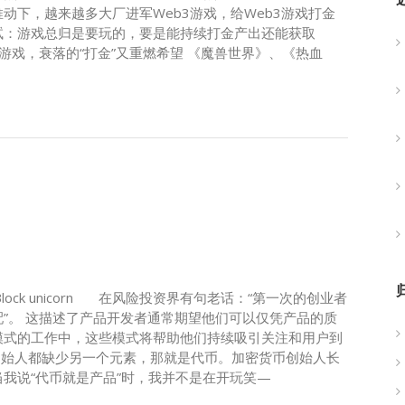
动下，越来越多大厂进军Web3游戏，给Web3游戏打金
试：游戏总归是要玩的，要是能持续打金产出还能获取
eb3游戏，衰落的“打金”又重燃希望 《魔兽世界》、《热血
：Block unicorn 在风险投资界有句老话：“第一次的创业者
”。 这描述了产品开发者通常期望他们可以仅凭产品的质
模式的工作中，这些模式将帮助他们持续吸引关注和用户到
创始人都缺少另一个元素，那就是代币。加密货币创始人长
我说“代币就是产品”时，我并不是在开玩笑—