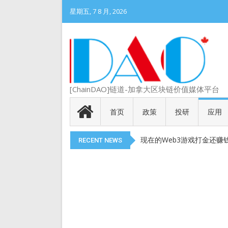
星期五, 7 8 月, 2026
DePIN 为 Web3 带来
[ChainDAO]链道-加拿大区块链价值媒体平台
Meme 币 vs 精英币：
代币就是产品
首页
政策
投研
应用
以太币现货 ETF 获得 SEC
现在的Web3游戏打金还赚
RECENT NEWS
DePIN 为 Web3 带来
Meme 币 vs 精英币：
代币就是产品
以太币现货 ETF 获得 SEC
现在的Web3游戏打金还赚