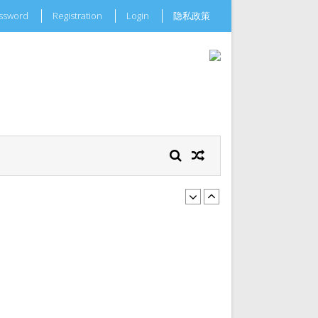
assword
Registration
Login
隐私政策