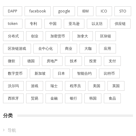
DAPP
facebook
google
IBM
ICO
STO
token
专利
中国
亚马逊
以太坊
供应链
分布式
创业
加密货币
加拿大
区块链
区块链游戏
去中心化
商业
大咖
应用
微软
德国
房地产
技术
投资
支付
数字货币
新加坡
日本
智能合约
比特币
沃尔玛
游戏
瑞士
程序员
美国
英国
西班牙
贸易
金融
银行
韩国
食品
分类
导航