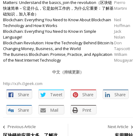
Matters: Understand the basics, join the revolution（区块链
Pierro
快速简单 – 它是什么，它是如何工作的，为什么它重要：了解基
Martini
础知识，加入革命）
Blockchain: Everything You Need to Know About Blockchain
Neil
Technology and How It Works
Hoffman
Blockchain: Everything You Need to Know in Simple
Jack
Language!
Nolan
Blockchain Revolution: How the Technology Behind Bitcoin Is
Don
Changing Money, Business, and the World
Tapscott
The Business Blockchain: Promise, Practice, and Application
William
of the Next Internet Technology
Mougayar
中文（持续更新）
http://xzh.i3geek.com
Share
Tweet
Share
Share
Share
Mail
Print
文
Previous Article
Next Article
章
区块链的应用太多，了解这
实用网站