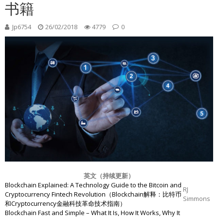
书籍
Jp6754
26/02/2018
4779
0
英文（持续更新）
Blockchain Explained: A Technology Guide to the Bitcoin and
RJ
Cryptocurrency Fintech Revolution（Blockchain解释：比特币
Simmons
和Cryptocurrency金融科技革命技术指南）
Blockchain Fast and Simple – What It Is, How It Works, Why It