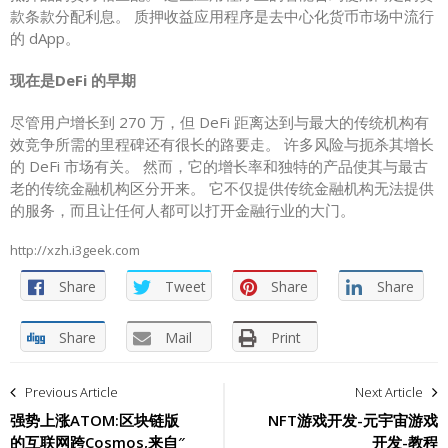
款条款分配利息。 质押收益应用程序是去中心化货币市场中流行
的 dApp。
现在是DeFi 的早期
尽管用户增长到 270 万，但 DeFi 距离达到与最大的传统机构有
效竞争所需的里程碑还有很长的路要走。 许多风险与扼杀其增长
的 DeFi 市场有关。 然而，它的增长率和独特的产品使其与最古
老的传统金融机构区分开来。 它不仅提供传统金融机构无法提供
的服务，而且让任何人都可以打开金融行业的大门。
http://xzh.i3geek.com
Share
Tweet
Share
Share
Share
Mail
Print
文
Previous Article
Next Article
章
强势上涨ATOM:区块链版
NFT游戏开发-元宇宙游戏
的互联网跨Cosmos,来自″
开发-教程