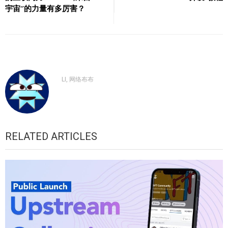
导
宇宙″的力量有多厉害？
航
LI, 网络布布
RELATED ARTICLES