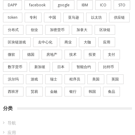
DAPP
facebook
google
IBM
ICO
STO
token
专利
中国
亚马逊
以太坊
供应链
分布式
创业
加密货币
加拿大
区块链
区块链游戏
去中心化
商业
大咖
应用
微软
德国
房地产
技术
投资
支付
数字货币
新加坡
日本
智能合约
比特币
沃尔玛
游戏
瑞士
程序员
美国
英国
西班牙
贸易
金融
银行
韩国
食品
分类
导航
应用