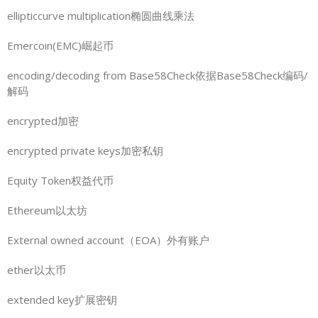
ellipticcurve multiplication椭圆曲线乘法
Emercoin(EMC)崛起币
encoding/decoding from Base58Check依据Base58Check编码/
解码
encrypted加密
encrypted private keys加密私钥
Equity Token权益代币
Ethereum以太坊
External owned account（EOA）外有账户
ether以太币
extended key扩展密钥