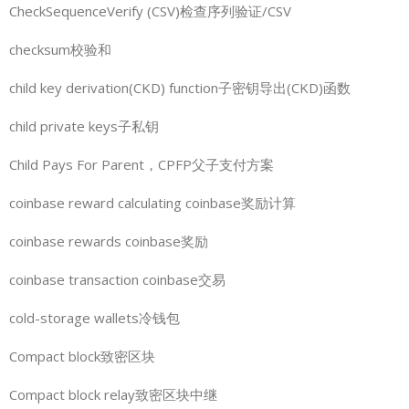
CheckSequenceVerify (CSV)检查序列验证/CSV
checksum校验和
child key derivation(CKD) function子密钥导出(CKD)函数
child private keys子私钥
Child Pays For Parent，CPFP父子支付方案
coinbase reward calculating coinbase奖励计算
coinbase rewards coinbase奖励
coinbase transaction coinbase交易
cold-storage wallets冷钱包
Compact block致密区块
Compact block relay致密区块中继