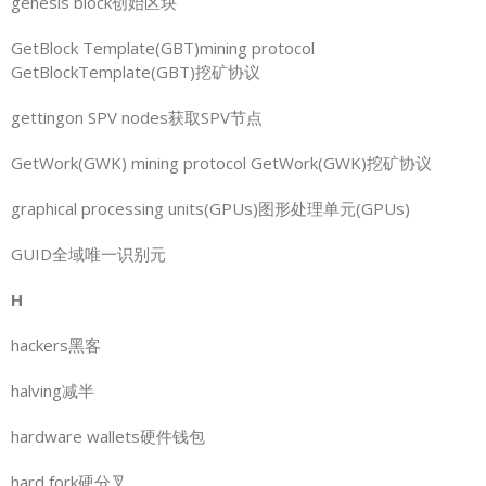
genesis block创始区块
GetBlock Template(GBT)mining protocol
GetBlockTemplate(GBT)挖矿协议
gettingon SPV nodes获取SPV节点
GetWork(GWK) mining protocol GetWork(GWK)挖矿协议
graphical processing units(GPUs)图形处理单元(GPUs)
GUID全域唯一识别元
H
hackers黑客
halving减半
hardware wallets硬件钱包
hard fork硬分叉