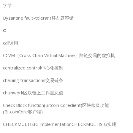
字节
Byzantine fault-tolerant拜占庭容错
C
call调用
CCVM（Cross Chain Virtual Machine）跨链交易的虚拟机
centralized control中心化控制
chaining transactions交易链条
chainwork区块链上工作量总值
Check Block function(Bitcoin Coreclient)区块检查功能
(BitcoinCore客户端)
CHECKMULTISIG implementationCHECKMULTISIG实现