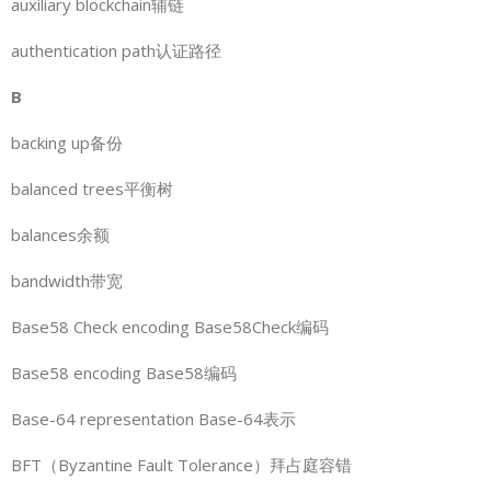
auxiliary blockchain辅链
authentication path认证路径
B
backing up备份
balanced trees平衡树
balances余额
bandwidth带宽
Base58 Check encoding Base58Check编码
Base58 encoding Base58编码
Base-64 representation Base-64表示
BFT（Byzantine Fault Tolerance）拜占庭容错