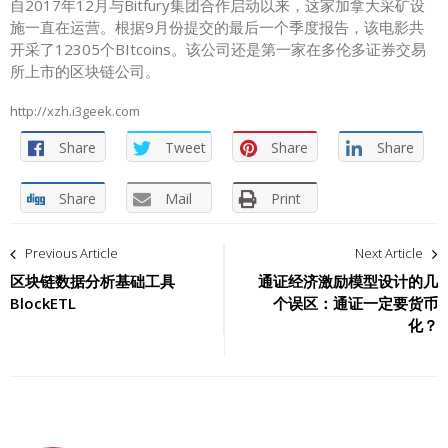
自2017年12月与Bitfury集团合作启动以来，这家加拿大采矿设
施一直在运营。根据9月份提交的最后一个季度报告，该电影共
开采了12305个BItcoins。该公司还是第一家在多伦多证券交易
所上市的区块链公司。
http://xzh.i3geek.com
Share
Tweet
Share
Share
Share
Mail
Print
文
Previous Article
Next Article
章
区块链数据分析基础工具
通证经济激励模型设计的几
BlockETL
个误区：通证一定要货币
导
化？
航