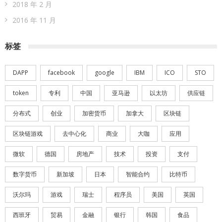
2018 年 2 月
2016 年 11 月
标签
DAPP
facebook
google
IBM
ICO
STO
token
专利
中国
亚马逊
以太坊
供应链
分布式
创业
加密货币
加拿大
区块链
区块链游戏
去中心化
商业
大咖
应用
微软
德国
房地产
技术
投资
支付
数字货币
新加坡
日本
智能合约
比特币
沃尔玛
游戏
瑞士
程序员
美国
英国
西班牙
贸易
金融
银行
韩国
食品