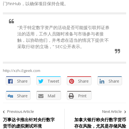
门FinHub，以确保项目保持合规。
“关于特定数字资产的活动是否可能援引联邦证券
法的适用，工作人员随时准备与市场参与者接
触，以协助他们，并考虑在适当的情况下提供‘不
采取行动’的立场，” SEC公开表示。
http://xzh.i3geek.com
Share
Tweet
Share
Share
Share
Mail
Print
文
Previous Article
Next Article
章
万事达卡推出针对央行数字
加拿大银行称央行数字货币
货币的虚拟测试环境
存在风险，尤其是存储风险