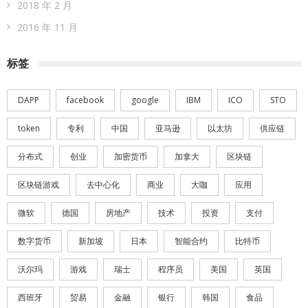
2018 年 2 月
2016 年 11 月
标签
DAPP
facebook
google
IBM
ICO
STO
token
专利
中国
亚马逊
以太坊
供应链
分布式
创业
加密货币
加拿大
区块链
区块链游戏
去中心化
商业
大咖
应用
微软
德国
房地产
技术
投资
支付
数字货币
新加坡
日本
智能合约
比特币
沃尔玛
游戏
瑞士
程序员
美国
英国
西班牙
贸易
金融
银行
韩国
食品