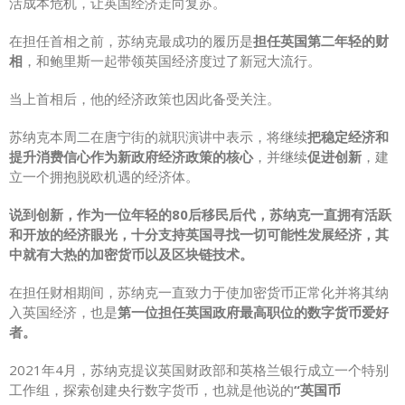
活成本危机，让英国经济走向复苏。
在担任首相之前，苏纳克最成功的履历是
担任英国
第二年轻的财
相
，和鲍里斯一起带领英国经济度过了新冠大流行。
当上首相后，他的经济政策也因此备受关注。
苏纳克本周二在唐宁街的就职演讲中表示，将继续
把稳定经济和
提升消费信心作为新政府经济政策的核心
，并继续
促进创新
，建
立一个拥抱脱欧机遇的经济体。
说到创新，作为一位年轻的80后移民后代，苏纳克一直拥有活跃
和开放的经济眼光，十分支持英国寻找一切可能性发展经济，其
中就有大热的加密货币以及区块链技术。
在担任财相期间，苏纳克一直致力于使加密货币正常化并将其纳
入英国经济，也是
第一位担任英国政府最高职位的数字货币爱好
者。
2021年4月，苏纳克提议英国财政部和英格兰银行成立一个特别
工作组，探索创建央行数字货币，也就是他说的
“英国币