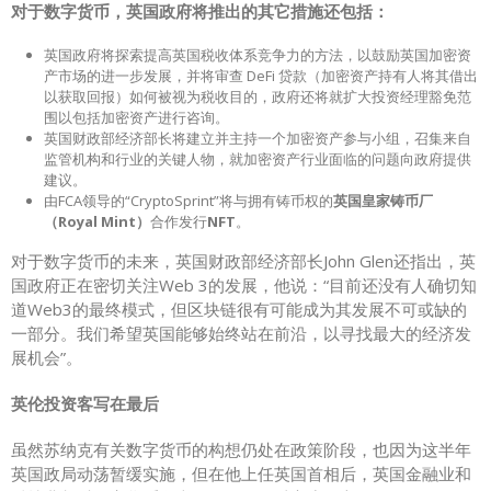
对于数字货币，英国政府将推出的其它措施还包括：
英国政府将探索提高英国税收体系竞争力的方法，以鼓励英国加密资
产市场的进一步发展，并将审查 DeFi 贷款（加密资产持有人将其借出
以获取回报）如何被视为税收目的，政府还将就扩大投资经理豁免范
围以包括加密资产进行咨询。
英国财政部经济部长将建立并主持一个加密资产参与小组，召集来自
监管机构和行业的关键人物，就加密资产行业面临的问题向政府提供
建议。
由FCA领导的“CryptoSprint”将与拥有铸币权的
英国皇家铸币厂
（Royal Mint）
合作发行
NFT
。
对于数字货币的未来，英国财政部经济部长John Glen还指出，英
国政府正在密切关注Web 3的发展，他说：“目前还没有人确切知
道Web3的最终模式，但区块链很有可能成为其发展不可或缺的
一部分。我们希望英国能够始终站在前沿，以寻找最大的经济发
展机会”。
英伦投资客写在最后
虽然苏纳克有关数字货币的构想仍处在政策阶段，也因为这半年
英国政局动荡暂缓实施，但在他上任英国首相后，英国金融业和