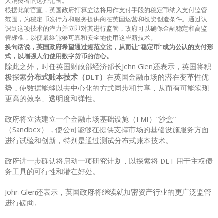
大消费者的选择范围。
根据此前官宣，英国政府打算立法将用作支付手段的稳定币纳入支付监管
范围，为稳定币发行方和服务提供商在英国运营和投资创造条件。通过认
识到这项技术的潜力并立即对其进行监管，政府可以确保金融稳定和高监
管标准，以便最终能够可靠和安全地使用这些新技术。
换句话说，英国政府希望通过规范立法，从而让“稳定币”成为公认的支付形
式，以增强人们使用数字货币的信心。
除此之外，时任英国财政部经济部长John Glen还表示，英国将积
极探索
分布式账本技术（DLT）
在英国金融市场的潜在变革性优
势，使数据能够以去中心化的方式同步和共享，从而有可能实现
更高的效率、透明度和弹性。
政府将立法建立一个金融市场基础设施（FMI）“沙盒”
（Sandbox），使公司能够在提供支撑市场的基础设施服务方面
进行试验和创新，特别是通过测试分布式账本技术。
政府进一步确认将启动一项研究计划，以探索将 DLT 用于主权债
务工具的可行性和潜在好处。
John Glen还表示，英国政府将继续就加密资产行业的更广泛监管
进行磋商。