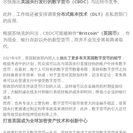
尽快推出
英国央行发行的数字货币（CBDC）
与比特币竞争。
此外，工作组还被安排调查
分布式账本技术（DLT）
在私营部门
的应用。
根据苏纳克的叫法，CBDC可能被称作
“Britcoin”（英国币）
，作
为现金、银行存款以外的新型货币，而并不会完全将前两者取
代。
2021年9月，英国财政部内部人士
放出了更多有关英国数字货币的细节
：
根据考虑中的计划，民众或可以在与英国央行直接挂钩的账户中持有数字
货币；在最初，每个人可持有的数字货币数量有限；英镑和数字货币之间
的转换将非常简单、快速；对于是否对其附加利率，还没有定论；零售商
将可以在普通支付中接受数字货币…
财政部内部支持该货币计划的人说，这样做可以在金融危机时期提振经
济，大幅削减在线支付和银行系统转账的成本和时间，降低小企业的银行
成本。
然而，也有专业人士警告称，数字货币可能导致更大的金融不稳定，使英
国央行更难通过制定利率等政策来调控经济；此外，数字货币的引入还可
能导致贷款和抵押贷款利率上升。
打造英国成为全球加密资产技术和创新中心
在披露打造官方数字货币一年后，苏纳克又推进了对英国数字货币体系的