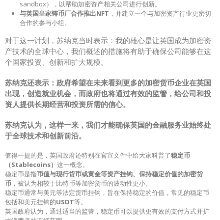
sandbox），以帮助加密资产相关公司进行创新。
与英国皇家铸币厂合作推出NFT
，并建立一个与加密资产行业更密切
合作的参与小组。
对于这一计划，苏纳克当时表示：我的雄心是让英国成为加密资
产技术的全球中心，我们概述的措施将有助于确保公司能够在这
个国家投资、创新和扩大规模。
苏纳克还表示：政府希望在未来看到更多的加密货币企业在英国
出现，创造就业机会，而政府也将通过有效的监管，给公司和投
资人提供长期经营和投资所需的信心。
苏纳克认为，这样一来，我们才能确保英国的金融服务业始终处
于全球技术和创新前沿。
值得一提的是，英国政府还特别在官宣文件中给大家科普了
稳定币
（Stablecoins）
这一概念。
稳定币是指
币值与现行货币或黄金等资产挂钩、保持稳定价值的加密货
币
，被认为相较于比特币等加密货币的波动性更小。
稳定币通常与美元等法定货币挂钩，旨在保持稳定的价值，常见的稳定币
包括和美元挂钩的
USDT
等。
英国政府认为，通过适当的监管，稳定币可以提供更有效的支付方式并扩