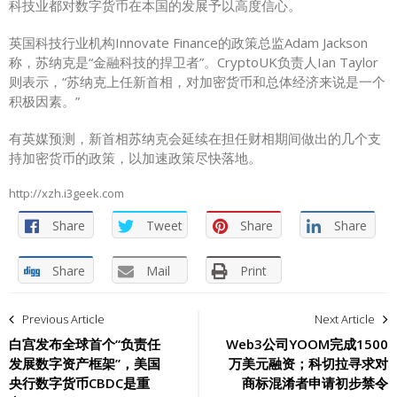
科技业都对数字货币在本国的发展予以高度信心。
英国科技行业机构Innovate Finance的政策总监Adam Jackson
称，苏纳克是“金融科技的捍卫者”。CryptoUK负责人Ian Taylor
则表示，“苏纳克上任新首相，对加密货币和总体经济来说是一个
积极因素。”
有英媒预测，新首相苏纳克会延续在担任财相期间做出的几个支
持加密货币的政策，以加速政策尽快落地。
http://xzh.i3geek.com
Share
Tweet
Share
Share
Share
Mail
Print
文
Previous Article
Next Article
章
白宫发布全球首个“负责任
Web3公司YOOM完成1500
发展数字资产框架”，美国
万美元融资；科切拉寻求对
导
央行数字货币CBDC是重
商标混淆者申请初步禁令