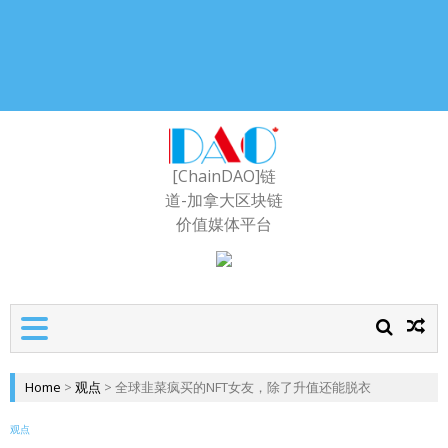
[ChainDAO]链
道-加拿大区块链
价值媒体平台
Home
>
观点
>
全球韭菜疯买的NFT女友，除了升值还能脱衣
观点