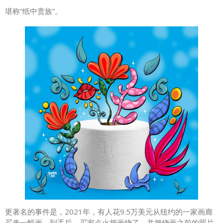
堪称“纸中贵族”。
更著名的事件是，2021年，有人花9.5万美元从纽约的一家画廊
买来一幅画。到手后，买家点火把画烧了，并把烧画之前的照片