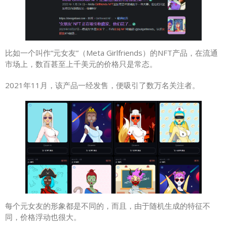
比如一个叫作“元女友”（Meta Girlfriends）的NFT产品，在流通
市场上，数百甚至上千美元的价格只是常态。
2021年11月，该产品一经发售，便吸引了数万名关注者。
每个元女友的形象都是不同的，而且，由于随机生成的特征不
同，价格浮动也很大。