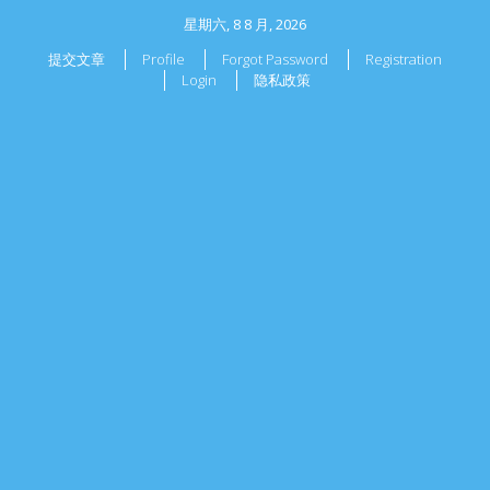
星期六, 8 8 月, 2026
提交文章
Profile
Forgot Password
Registration
Login
隐私政策