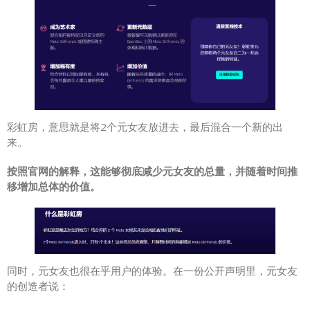
彩虹房，意思就是将2个元女友放进去，最后混合一个新的出
来。
按照官网的解释，这能够彻底减少元女友的总量，并随着时间推
移增加总体的价值。
同时，元女友也很在乎用户的体验。在一份公开声明里，元女友
的创造者说：