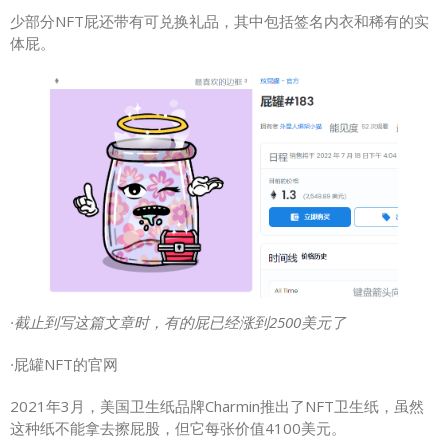
少部分NFT屁还带有可兑换礼品，其中包括签名内衣和稀有的实
体屁。
·截止到写这篇文章时，有的屁已经涨到2500美元了
·
屁罐NFT的官网
2021年3月，美国卫生纸品牌Charmin推出了NFT卫生纸，虽然
这种纸不能拿去擦屁股，但它每张价值4100美元。