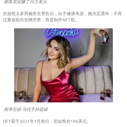
·她靠卖屁赚了20万美元
在放屁太多而被医生警告后，出于健康考虑，她决定退休，不再
过量放屁向全网兜售，而是制作NFT屁。
·斯蒂芬妮·马托手持屁罐
NFT屁于2021年1月发行，初始售价186美元。