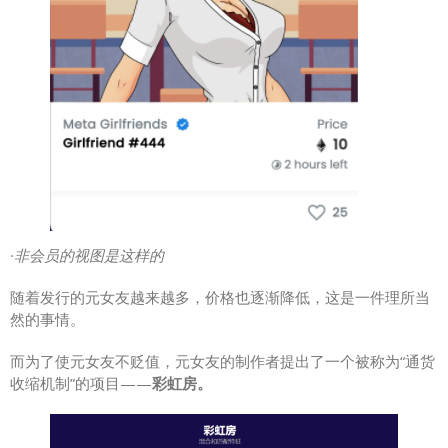
·非会员的视图是这样的
随着发行的元女友越来越多，价格也逐渐降低，这是一件理所当
然的事情。
而为了使元女友不贬值，元女友的制作者提出了一个被称为“通货
收缩机制”的项目——
彩虹房。