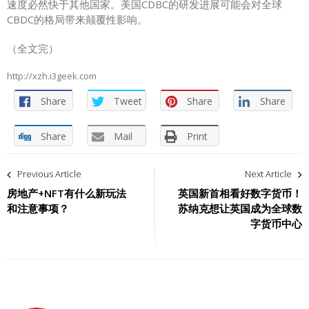
速度必然快于其他国家。美国CDBC的研发进展可能会对全球
CBDC的格局带来颠覆性影响。
（全文完）
http://xzh.i3geek.com
Share
Tweet
Share
Share
Share
Mail
Print
文
Previous Article
Next Article
章
房地产+NFT有什么新玩法
英国新首相看好数字货币！
和注意事项？
苏纳克想让英国成为全球数
导
字货币中心
航