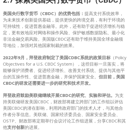
2.7 探索美国央行数字货币（CBDC）
美国央行数字货币（CBDC）
的优势包括：
提高支付系统效率，
为未来技术创新提供基础，提供更快的跨境交易，有利于环境的
可持续性，促进普惠金融等。此外，还有助于促进经济增长与稳
定，更有效地应对网络和操作风险、保护敏感数据隐私、最小化
非法金融交易风险。美国版CBDC还有助于维持美国全球金融领
导地位，加强对其他国家制裁的效果。
2022年9月，拜登政府制定了美国CDBC系统的政策目标
（Policy
Objectives for a U.S. CBDC System），这些目标一旦落实，将
能够保护消费者、促进经济增长、改善支付系统、提供与其他平
台的互操作性、促进普惠金融，并保护国家安全。
但目前，美国
CBDC的研发还需要进一步的研究和技术开发。
拜登政府鼓励美联储继续开展CBDC的研究、实验和评估。
为支
持美联储研发美国CBDC，财政部将建立跨部门的工作组以评估
美国CBDC的潜在影响，利用跨政府部门的技术人才，与其他合
作者分享信息。美联储、国家经济委员会、国家安全委员会、
OSTP、财政部将定期举行会议讨论工作组进展，分享CBDC和其
他
支付创新
的进展。