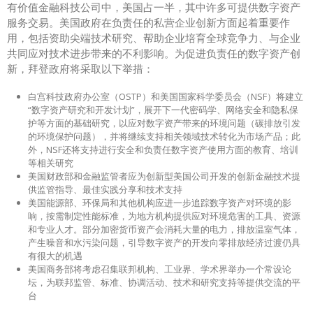
有价值金融科技公司中，美国占一半，其中许多可提供数字资产
服务交易。美国政府在负责任的私营企业创新方面起着重要作
用，包括资助尖端技术研究、帮助企业培育全球竞争力、与企业
共同应对技术进步带来的不利影响。为促进负责任的数字资产创
新，拜登政府将采取以下举措：
白宫科技政府办公室（OSTP）和美国国家科学委员会（NSF）将建立
“数字资产研究和开发计划”，展开下一代密码学、网络安全和隐私保
护等方面的基础研究，以应对数字资产带来的环境问题（碳排放引发
的环境保护问题），并将继续支持相关领域技术转化为市场产品；此
外，NSF还将支持进行安全和负责任数字资产使用方面的教育、培训
等相关研究
美国财政部和金融监管者应为创新型美国公司开发的创新金融技术提
供监管指导、最佳实践分享和技术支持
美国能源部、环保局和其他机构应进一步追踪数字资产对环境的影
响，按需制定性能标准，为地方机构提供应对环境危害的工具、资源
和专业人才。部分加密货币资产会消耗大量的电力，排放温室气体，
产生噪音和水污染问题，引导数字资产的开发向零排放经济过渡仍具
有很大的机遇
美国商务部将考虑召集联邦机构、工业界、学术界举办一个常设论
坛，为联邦监管、标准、协调活动、技术和研究支持等提供交流的平
台