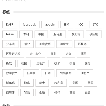
标签
DAPP
facebook
google
IBM
ICO
STO
token
专利
中国
亚马逊
以太坊
供应链
分布式
创业
加密货币
加拿大
区块链
区块链游戏
去中心化
商业
大咖
应用
微软
德国
房地产
技术
投资
支付
数字货币
新加坡
日本
智能合约
比特币
沃尔玛
游戏
瑞士
程序员
美国
英国
西班牙
贸易
金融
银行
韩国
食品
分类