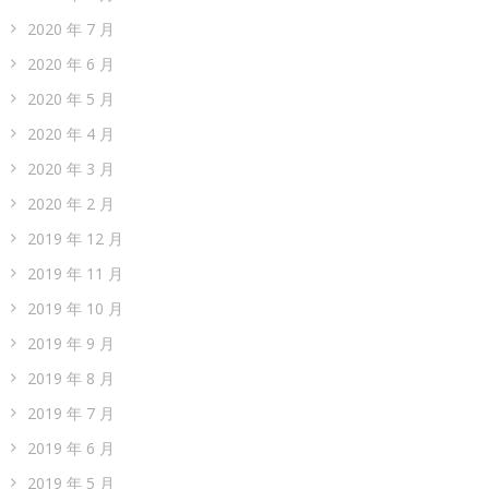
2020 年 7 月
2020 年 6 月
2020 年 5 月
2020 年 4 月
2020 年 3 月
2020 年 2 月
2019 年 12 月
2019 年 11 月
2019 年 10 月
2019 年 9 月
2019 年 8 月
2019 年 7 月
2019 年 6 月
2019 年 5 月