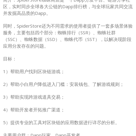
区，实时同步全球各大公链的Dapp排行榜，与全球玩家共同交流
并发掘高品质的Dapp。
同时，SpiderStore还为不同需求的使用者提供了一套多场景体验
服务，主要包括四个部分：蜘蛛排行（SSR）、蜘蛛社群
（SSC）、蜘蛛数据（SSD）、蜘蛛代币（SST），以解决现阶段
应用分发存在的问题。
目标：
1）帮助用户找到区块链游戏；
2）帮助小白用户降低进入门槛：安装钱包、了解游戏规则；
3）帮助实现跨游戏道具交易；
4）帮助开发者开拓推广渠道；
5）提供专业的工具对区块链的应用数据进行详尽的分析。
主要用户群：Dapp玩家、Dapp开发者