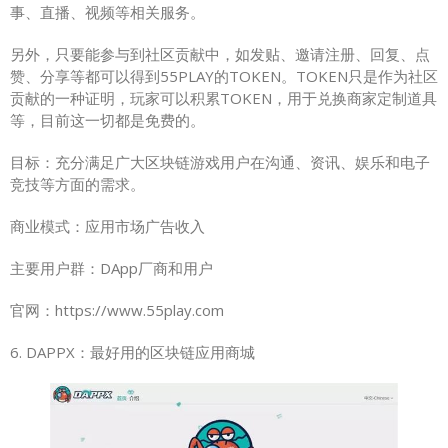
事、直播、视频等相关服务。
另外，只要能参与到社区贡献中，如发贴、邀请注册、回复、点
赞、分享等都可以得到55PLAY的TOKEN。TOKEN只是作为社区
贡献的一种证明，玩家可以积累TOKEN，用于兑换商家定制道具
等，目前这一切都是免费的。
目标：充分满足广大区块链游戏用户在沟通、资讯、娱乐和电子
竞技等方面的需求。
商业模式：应用市场广告收入
主要用户群：DApp厂商和用户
官网：https://www.55play.com
6. DAPPX：最好用的区块链应用商城