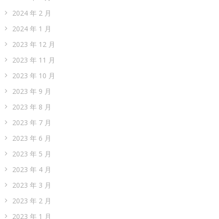
2024 年 2 月
2024 年 1 月
2023 年 12 月
2023 年 11 月
2023 年 10 月
2023 年 9 月
2023 年 8 月
2023 年 7 月
2023 年 6 月
2023 年 5 月
2023 年 4 月
2023 年 3 月
2023 年 2 月
2023 年 1 月