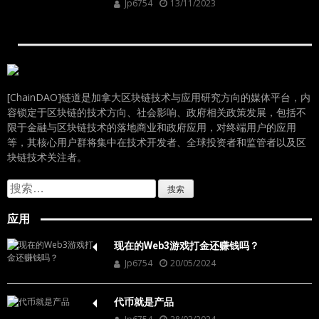
Jp6754
13/11/2023
[ChainDAO]链道是加拿大区块链技术与应用研究方向的媒体平台，内
容锁定于区块链的技术方向、社会影响、政府相关政策发展，包括不
限于金融与区块链技术的落地商业和政府应用，对终端用户的应用
等，其核心用户群将集中在技术开发者、全球投资者和监管者以及区
块链技术关注者。
搜
索：
应用
现在的Web3游戏打金还赚钱吗？
Jp6754
20/05/2024
代币就是产品