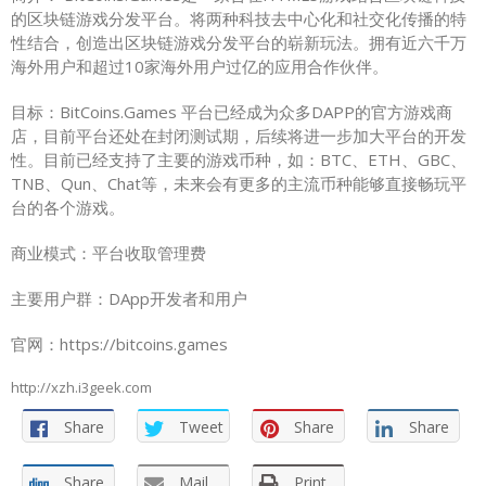
的区块链游戏分发平台。将两种科技去中心化和社交化传播的特
性结合，创造出区块链游戏分发平台的崭新玩法。拥有近六千万
海外用户和超过10家海外用户过亿的应用合作伙伴。
目标：BitCoins.Games 平台已经成为众多DAPP的官方游戏商
店，目前平台还处在封闭测试期，后续将进一步加大平台的开发
性。目前已经支持了主要的游戏币种，如：BTC、ETH、GBC、
TNB、Qun、Chat等，未来会有更多的主流币种能够直接畅玩平
台的各个游戏。
商业模式：平台收取管理费
主要用户群：DApp开发者和用户
官网：https://bitcoins.games
http://xzh.i3geek.com
Share
Tweet
Share
Share
Share
Mail
Print