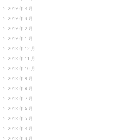
2019 年 4 月
2019 年 3 月
2019 年 2 月
2019 年 1 月
2018 年 12 月
2018 年 11 月
2018 年 10 月
2018 年 9 月
2018 年 8 月
2018 年 7 月
2018 年 6 月
2018 年 5 月
2018 年 4 月
2018 年 3 月