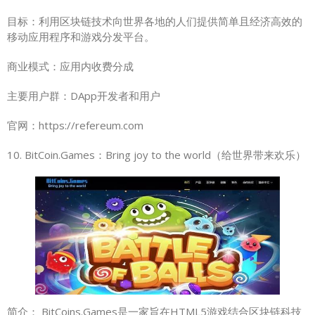
目标：利用区块链技术向世界各地的人们提供简单且经济高效的
移动应用程序和游戏分发平台。
商业模式：应用内收费分成
主要用户群：DApp开发者和用户
官网：https://refereum.com
10. BitCoin.Games：Bring joy to the world（给世界带来欢乐）
简介： BitCoins.Games是一家旨在HTML5游戏结合区块链科技