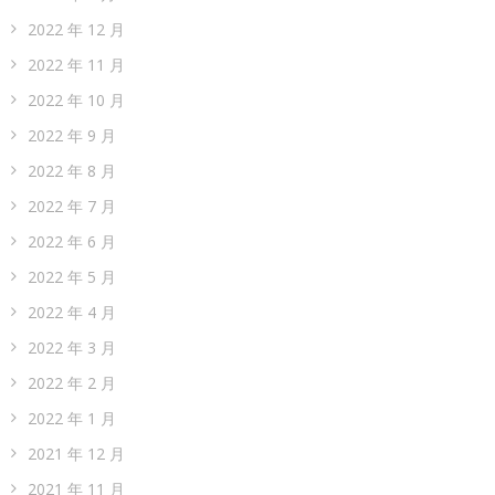
2022 年 12 月
2022 年 11 月
2022 年 10 月
2022 年 9 月
2022 年 8 月
2022 年 7 月
2022 年 6 月
2022 年 5 月
2022 年 4 月
2022 年 3 月
2022 年 2 月
2022 年 1 月
2021 年 12 月
2021 年 11 月