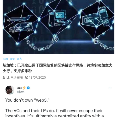
应用
政策
观点
新加坡：已开发出用于国际结算的区块链支付网络，跨境实验加拿大
央行，支持多币种
LI, 网络布布
13/07/2020