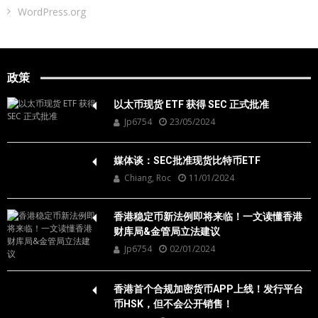
WordPress.org
政策
以太币现货 ETF 获得 SEC 正式批准
Jp6754
23/05/2024
媒体谈：SEC批准现货比特币ETF
Chiang, Roc
11/01/2024
香港稳定币新法例即将来临！一文读懂香港
财库局&金管局立法建议
Jp6754
02/01/2024
香港首个合规加密货币APP上线！发行平台
币HSK，但不会公开销售！