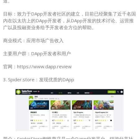
道。
目标：致力于DApp开发者社区的建立，目前已经聚集了近千名国
内在以太坊上的DApp开发者，从DApp开发的技术讨论、运营推
广以及投融资业务给予开发者全方位的帮助。
商业模式：应用市场广告收入
主要用户群：DApp开发者和用户
官网：https://www.dapp.review
3. Spider.store：发现优质的DApp
简介：SpiderStore蜘蛛商店是一个Dapp分发平台、链游分享社