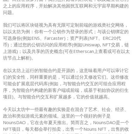
之上的应用程序，开始解决其他困扰互联网和元宇宙早期构建的
问题。
我们可以将区块链视为具有无限可定制前端的游戏类社交网络，
以以太坊为例：你有一个公钥作为登录的形式；与该公钥绑定的
可选身份(例如ENS、Farcaster)；资产列表(NFT、ERC20代
币)；通过您的公钥访问的应用程序(例如Uniswap, NFT交易，链
上游戏)；以及共享的历史概念(可在Etherscan上查看或可在以太
坊节点上解析)。
在以太坊上运行的智能合约是开源的，这意味着用户可以审计它
们的安全性，同样重要的是，可以通过分叉修改它们。这些修改
可能会扩展底层代码库(例如，与智能合约交互的可组合应用程
序，为智能合约构建的新客户端或前端，或基于初始协议的衍生
项目)。与智能合约交互和扩展越多，它的价值就越高。
今天以太坊中一些最有趣的实验是在混合了艺术、社会、经济、
政治和类似游戏元素的领域。这里的一个很好的例子是
NounsDAO，它在去年夏天推出。简而言之，NounsDAO是一个
NFT项目，每天都会举行拍卖，出售一个Nouns NFT，出售的收