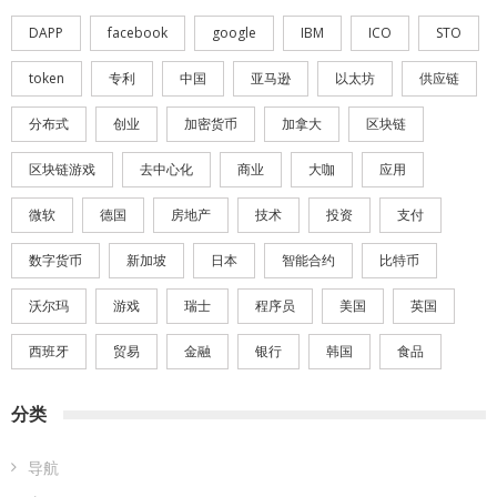
DAPP
facebook
google
IBM
ICO
STO
token
专利
中国
亚马逊
以太坊
供应链
分布式
创业
加密货币
加拿大
区块链
区块链游戏
去中心化
商业
大咖
应用
微软
德国
房地产
技术
投资
支付
数字货币
新加坡
日本
智能合约
比特币
沃尔玛
游戏
瑞士
程序员
美国
英国
西班牙
贸易
金融
银行
韩国
食品
分类
导航