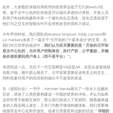
此外，大多数区块链应用程序的使用率远低于它们的web2结
果。鉴于去中心化的区块链是可以做出承诺的计算机，开发人员
和用户有动机构建和丰富一个健壮的生态系统，该生态系统源于
他们与之交互的智能合约不会突然改变的强有力保证。
今年早些时候，我们团队的Arianna Simpson, Eddy Lazzarin和
Liz Harkavy发表了一篇关于“元宇宙的7个基本成分”的文章。在
我们对元世界的描述中
，我们认为至关重要的是 “ 开放的元宇宙
是去中心化的，允许用户控制身份，执行产权，公平激励，并确
保价值积累到用户身上（而不是平台） ”。
考虑到这一点，无论下一代互联网是VR还是AR，还是在桌面或移
动客户端，都不那么相关了。元宇宙将需要促进有意义的交互，
同时也要对用户的经济权利做出不可改变的承诺。
在《虚拟社会》一书中，Herman Narula展示了一段令人信服的
历史，讲述了人类想要构建这一可能的世界的冲动，并认为如果
这些世界不能相互操作，那么我们就进入了死胡同。随着越来越
多的人既在网上谋生，又专门为数字领域构建体验，我们需要继
续倡导去中心化和开放性。或者引用晨星和法默的话说:
“ 详细的