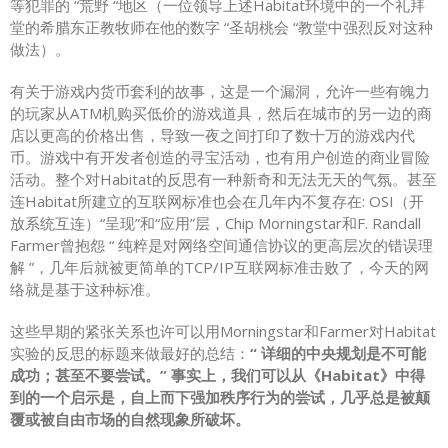
等犯罪的 “荒野 “地区（一位领导上述Habitat环境中的一个礼拜
堂的希腊东正教牧师在他的数字 “圣胡桃会 “教堂中强烈反对这种
做法）。
有关于游戏内货币套利的故事，这是一个漏洞，允许一些有魄力
的玩家从ATM机购买低价的游戏道具，然后在城市的另一边的商
店以更高的价格出售，导致一夜之间打印了数十万的游戏内代
币。游戏中有开发者创造的寻宝活动，也有用户创造的商业冒险
活动。整个对Habitat的反思有一种新奇和无法无天的气氛。甚至
连Habitat所建立的互联网标准也会在几年内不复存在: OSI（开
放系统互连）“呈现”和“应用”层，Chip Morningstar和F. Randall
Farmer曾抱怨 “ 纯粹是对网络空间通信协议的更高层次的错误理
解 ”，几年后就被更简单的TCP/IP互联网标准击败了，今天的网
络就是基于这种标准。
这些早期的紧张关系也许可以用Morningstar和Farmer对Habitat
实验的反思的标题来做最好的总结：
“ 详细的中央规划是不可能
成功；甚至不要尝试。” 事实上，我们可以从《Habitat》中得
到的一个启示是，自上而下强加秩序行为的尝试，几乎总是被颠
覆或被自由市场的自然现象所破坏。