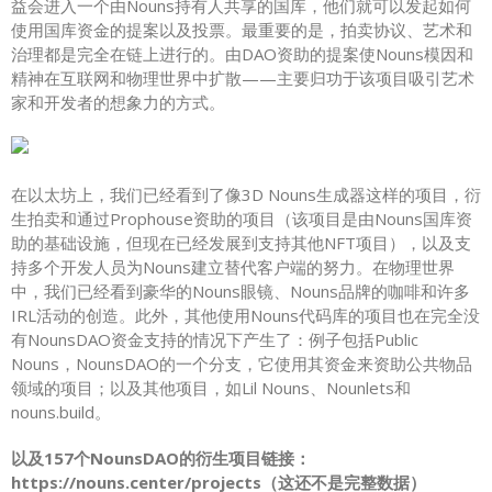
益会进入一个由Nouns持有人共享的国库，他们就可以发起如何
使用国库资金的提案以及投票。最重要的是，拍卖协议、艺术和
治理都是完全在链上进行的。由DAO资助的提案使Nouns模因和
精神在互联网和物理世界中扩散——主要归功于该项目吸引艺术
家和开发者的想象力的方式。
在以太坊上，我们已经看到了像3D Nouns生成器这样的项目，衍
生拍卖和通过Prophouse资助的项目（该项目是由Nouns国库资
助的基础设施，但现在已经发展到支持其他NFT项目），以及支
持多个开发人员为Nouns建立替代客户端的努力。在物理世界
中，我们已经看到豪华的Nouns眼镜、Nouns品牌的咖啡和许多
IRL活动的创造。此外，其他使用Nouns代码库的项目也在完全没
有NounsDAO资金支持的情况下产生了：例子包括Public
Nouns，NounsDAO的一个分支，它使用其资金来资助公共物品
领域的项目；以及其他项目，如Lil Nouns、Nounlets和
nouns.build。
以及157个NounsDAO的衍生项目链接：
https://nouns.center/projects（这还不是完整数据）