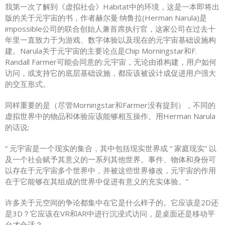
我第一次了解到《虚拟社会》Habitat中的环境，这是一本即将出
版的关于元宇宙的书，作者赫尔曼·纳鲁拉(Herman Narula)是
impossible公司的联合创始人兼首席执行官，这家公司在过去十
年里一直致力于为游戏、数字体验以及现在的元宇宙基础设施构
建。Narula关于元宇宙的主要论点是Chip Morningstar和F.
Randall Farmer可能会同意的:元宇宙，无论由谁构建，用户如何
访问，或支持它的底层基础设施，都应该被设计成促进用户强大
的交互形式。
同样重要的是（尽管Morningstar和Farmer没有提到），不同的
虚拟世界中的物品和体验应该能够相互操作。用Herman Narula
的话说:
“ 元宇宙是一个现实的集合，其中包括现实世界或 “ 家庭现实” 以
及一个社会赋予其意义的一系列其他世界。事件、物体和身份可
以存在于元宇宙多个世界中，并被这些世界修改，元宇宙的作用
在于它能够在其组成的世界中促进有意义的充实体验。”
许多关于元空间的争论都集中在它是什么样子的。它应该是2D还
是3D？它应该在VR和AR中进行沉浸式访问，是桌面还是移动平
台才合适？