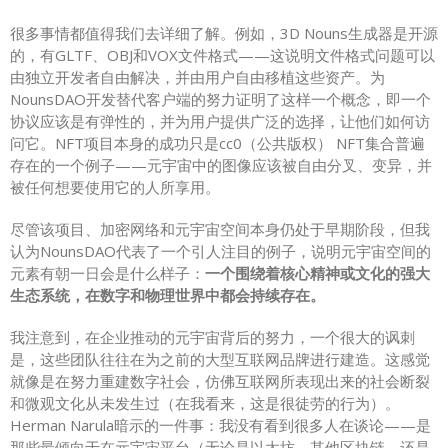
很多事情都值得我们去详细了解。例如，3D Nouns生成器是开源
的，有GLTF、OBJ和VOX文件格式——这说明文件格式问题可以
由独立开发者自由解决，并由用户自由移植这些资产。为
NounsDAO开发替代客户端的努力证明了这样一个概念，即一个
协议应该是有弹性的，并为用户提供广泛的选择，让他们如何访
问它。NFT项目本身的成功只是cc0（公共版权） NFT集合普遍
存在的一个例子——元宇宙中的图像应该被自由分叉、变异，并
被任何想要使用它的人所享用。
尽管该项目、加密网络和元宇宙空间本身仍处于早期阶段，但我
认为NounsDAO代表了一个引人注目的例子，说明元宇宙空间的
元素有朝一日会是什么样子：
一个围绕着核心精神或文化的强大
生态系统，在数字和物理世界中都会持续存在。
我注意到，在企业推动的元宇宙背后的努力，一个很大的讽刺
是，这些团队往往在为之前的大型互联网品牌进行建造。这感觉
就像是在努力重建数字社会，仿佛互联网所表现出来的社会断裂
和微观文化从未发生过（在我看来，这是很徒劳的行为）。
Herman Narula暗示的一件事：我没有看到很多人在谈论——是
那些最倾向于在元宇宙平台（无论是以太坊、其他区块链，还是