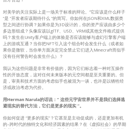
对美学的关注实际上是一场关于标准的辩论。”它应该是什么样子
“是 “开发者应该期待什么 “的简写。你如何在JSON和XML数据类
型之间进行协调？如果你是为3D设计的，你的资产应该由多少个
多边形组成？头像应该以glTF、USD、VRM或其他文件格式提供
吗？发生在Unity客户端上的体验是否应该能够与虚幻引擎客户端
上的游戏互通？当你把NFT引入这个组合时会发生什么（或者如
果你是微软，当你单方面决定完全禁止它们进入Minecraft而似乎
没有任何警告时会发生什么）？
我认为这些问题是非常有价值的，因为它们标志着一种对互操作
性的开放态度，这对任何未来版本的元空间都是至关重要的。但
是，审美和技术方面的考虑似乎也被混为一谈，也许是以牺牲经
济或政治考虑为代价。
用Herman Narula的话说：“ 这些元宇宙世界并不是我们选择逃
避现实的替代方法，它们是更多的现实 ”。
你如何促进 “更多的现实”？它甚至是主动促成的，还是更加有机
的–跨时代的独特文化和经济因素的结果？在《虚拟社会》的早期