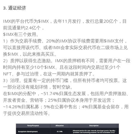
3. 通证经济
IMX的平台代币为$IMX，去年11月发行，发行总量20亿个，目
前流通量约2.4亿个，
$IMX有三个效用。
1）作为交易手续费。20%的IMX协议手续费需要用$IMX支付，
可以直接用该代币、或者IMX会拿实际交易代币在二级市场上兑
换$IMX，以此来推高买压。
2）质押以获得生态激励。IMX的质押稍有不同，需要用户在一段
时间内持有至少10个$IMX、且在这段时间内交易过至少1个
NFT、参与过治理，在这一周期内就算质押了。
3）治理。提案有一定的持币门槛，但所有持币者均可投票。这
一部分还没有规划详情，暂时空缺。
在$IMX的分配中，~51.74%归属生态发展，包括用户质押激励、
开发者资金、营销等；25%归属协议本身用于开发运营；
~14.26%归属私募；5%在公募中售出；4%归属基金会留存，用
于提供交易所流动性等。