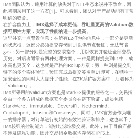
IMX团队认为，通用计算的缺失对于NFT生态来说并不致命，因
此初期采用了这一方案[1]。可以看到，团队对于产品功能有非常
明确的取舍。
在扩容能力上，
IMX选择了成本更低、吞吐量更高的Validium数
据可用性方案，实现了性能的进一步提高
。
这里补充一点背景信息：在所有L2打包的信息中，一部分是更新
的状态根，这部分必须提交存储到L1以供节点验证，无法节省
gas；另一部分则是完整的交易指令，用以恢复并验证全部交易
历史。对后者通常有两种处理方案，一种是同样提交到L1中，成
本高也更安全，这也就是严格的Rollup方案；另一种则是提交到
链下的多个实体验证，验证完成后提交签名至L1即可，在牺牲一
定安全性的同时大大提升了性能。在ZK系扩容方案中，后者称为
「Validium」。
IMX所采用的Validium方案也是StarkEx提供的服务之一，交易指
令由一个多方组成的数据安全委员会在链下验证，成员包括
StarkWare、Immutable、DeversiFi、Nethermind、
Cephalopod、iqlusion和Consensys。同时，IMX官方会作为唯
一的排序器，对订单进行初始的有效性验证和排序，这也赋予了
IMX较强的控制能力，能够过滤垃圾交易。此外，由于目前产品
不涉及隐私功能，因此交易指令数据均存储在IPFS上。