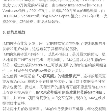
完成1,500万美元的A轮融资，由Galaxy Interactive和Prosus
Ventures领投；2021年9月，完成8,200万澳元的B轮融资，由
BITKRAFT Ventures和King River Capital领投；2022年3月，完
成2亿美元C轮融资，由淡马锡领投。
5. 优势及挑战
IMX的特点非常明显，用一定的数据安全性换取了便捷低价的开
发者和用户体验，这也造就了其相应的优劣势。
IMX的免费铸造/转移NFT、以及API接口，是其最大的优点，极
大地降低了NFT发行门槛。与此同时，IMX也是以太坊生态的一
部分，通过集成到StarkNet上可以实现和其他智能合约的可组合
性，相对完全独立的Flow来说更灵活。
这也使得IMX更适合
「小额高频」的轻量级资产
，这样的场景更
能发挥Validium模式下高吞吐量的优势，而且对于数据安全性的
要求也更低。反过来，高额资产的拥有者可能不愿意冒险在IMX
上存储和交易资产，
IMX未必能吸引到高质量的蓝筹NFT项目
；
而且，如果NFT项目有复杂的Defi交互逻辑，现在的IMX也难以
提供技术支持。
就近两个月的数据来看，IMX的业务数据非常健康，年化交易额