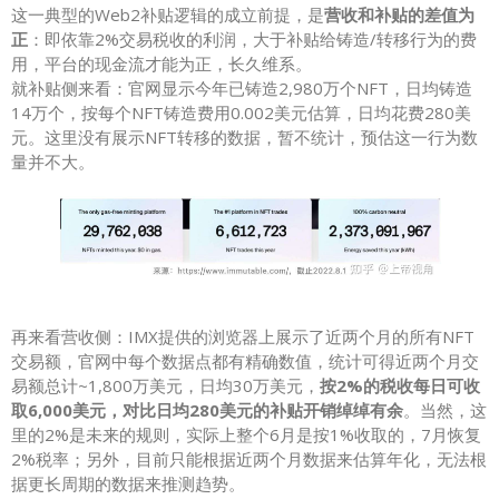
这一典型的Web2补贴逻辑的成立前提，是
营收和补贴的差值为
正
：即依靠2%交易税收的利润，大于补贴给铸造/转移行为的费
用，平台的现金流才能为正，长久维系。
就补贴侧来看：官网显示今年已铸造2,980万个NFT，日均铸造
14万个，按每个NFT铸造费用0.002美元估算，日均花费280美
元。这里没有展示NFT转移的数据，暂不统计，预估这一行为数
量并不大。
再来看营收侧：IMX提供的浏览器上展示了近两个月的所有NFT
交易额，官网中每个数据点都有精确数值，统计可得近两个月交
易额总计~1,800万美元，日均30万美元，
按2%的税收每日可收
取6,000美元，对比日均280美元的补贴开销绰绰有余
。当然，这
里的2%是未来的规则，实际上整个6月是按1%收取的，7月恢复
2%税率；另外，目前只能根据近两个月数据来估算年化，无法根
据更长周期的数据来推测趋势。