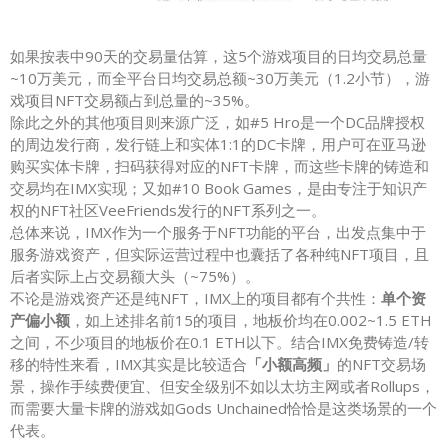
如果按表中90天的交易量估算，这5个游戏项目的日均交易总量
~10万美元，而全平台日均交易总额~30万美元（1.2小节），游
戏项目NFT交易额占到总量的~35%。
除此之外的其他项目则来源广泛，如#5 Hro是一个DC品牌授权
的周边发行商，发行链上和实体1:1的DC卡牌，用户可在亚马逊
购买实体卡牌，扫码获得对应的NFT卡牌，而这些卡牌的铸造和
交易均在IMX实现；又如#10 Book Games，是由专注于知识产
权的NFT社区VeeFriends发行的NFT系列之一。
总体来说，IMX作为一个服务于NFT功能的平台，出发点集中于
服务游戏资产，但实际运营过程中也囊括了各种纯NFT项目，且
后者实际上占交易额大头（~75%）。
不论是游戏资产还是纯NFT，IMX上的项目都有个共性：
单个资
产偏小额
，如上述排名前15的项目，地板价均在0.002~1.5 ETH
之间，不少项目的地板价在0.1 ETH以下。结合IMX免费铸造/转
移的特性来看，IMX其实是比较适合
「小额高频」
的NFT交易场
景，操作手续费便宜、但安全级别不如以太坊主网或者Rollups，
而需要大量卡牌的游戏如Gods Unchained恰恰是这类场景的一个
代表。