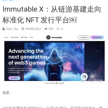
应用
观点
Immutable X：从链游基建走向
标准化 NFT 发行平台￼
Hao, Zui
14/08/2022
743
0
摘要：