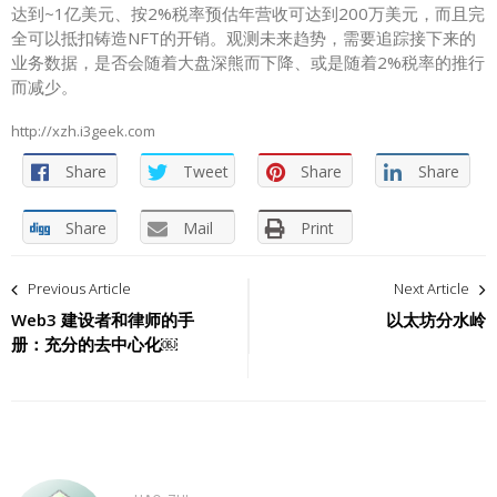
达到~1亿美元、按2%税率预估年营收可达到200万美元，而且完
全可以抵扣铸造NFT的开销。观测未来趋势，需要追踪接下来的
业务数据，是否会随着大盘深熊而下降、或是随着2%税率的推行
而减少。
http://xzh.i3geek.com
Share
Tweet
Share
Share
Share
Mail
Print
文
Previous Article
Next Article
章
Web3 建设者和律师的手
以太坊分水岭
册：充分的去中心化￼
导
航