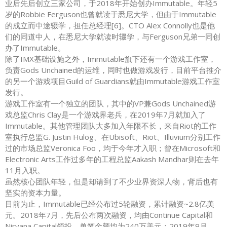
业后先后创立三家公司，于2018年开始创办Immutable。年轻5
岁的Robbie Ferguson也曾就读于悉尼大学，但由于Immutable
的成立而中途辍学，担任总经理[6]。CTO Alex Connolly也是他
们的同道中人，在悉尼大学就读时辍学，与Ferguson兄弟一同创
办了Immutable。
除了IMX基础设施之外，Immutable旗下还有一个游戏工作室，
负责Gods Unchained的运维，同时也做游戏发行，目前平台推介
的另一个游戏项目Guild of Guardians就由Immutable游戏工作室
发行。
游戏工作室有一个独立的团队，其中的VP兼Gods Unchained游
戏总监Chris Clay是一个游戏界老兵，在2019年7月就加入了
Immutable。其他管理团队大多加入年限不长，来自Riot的工作
室执行总监G. Justin Hulog、在Ubisoft、Riot、Illuvium分别工作
过的市场总监Veronica Foo，均于今年才入职；曾在Microsoft和
Electronic Arts工作过多年的工程总监Aakash Mandhar则在去年
11月入职。
虽然核心团队年轻，但是却请到了不少业界资深人物，背后也有
坚实的资本力量。
目前为止，Immutable已经公布过5轮融资，累计融资~2.8亿美
元。2018年7月，先后公布两次融资，均由Continue Capital和
Nirvana Capital领投，单笔金额均为240万美元；2019年9月，