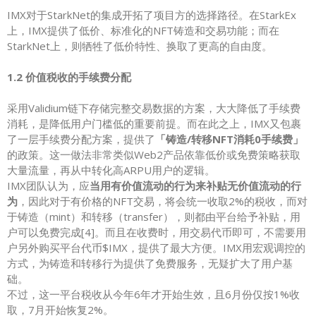
IMX对于StarkNet的集成开拓了项目方的选择路径。在StarkEx
上，IMX提供了低价、标准化的NFT铸造和交易功能；而在
StarkNet上，则牺牲了低价特性、换取了更高的自由度。
1.2 价值税收的手续费分配
采用Validium链下存储完整交易数据的方案，大大降低了手续费
消耗，是降低用户门槛低的重要前提。而在此之上，IMX又包裹
了一层手续费分配方案，提供了
「铸造/转移NFT消耗0手续费」
的政策。这一做法非常类似Web2产品依靠低价或免费策略获取
大量流量，再从中转化高ARPU用户的逻辑。
IMX团队认为，应
当用有价值流动的行为来补贴无价值流动的行
为
，因此对于有价格的NFT交易，将会统一收取2%的税收，而对
于铸造（mint）和转移（transfer），则都由平台给予补贴，用
户可以免费完成[4]。而且在收费时，用交易代币即可，不需要用
户另外购买平台代币$IMX，提供了最大方便。IMX用宏观调控的
方式，为铸造和转移行为提供了免费服务，无疑扩大了用户基
础。
不过，这一平台税收从今年6年才开始生效，且6月份仅按1%收
取，7月开始恢复2%。