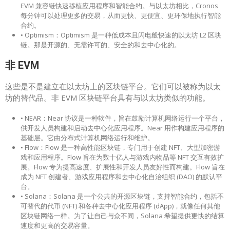
EVM 兼容链快速移植应用程序和智能合约。与以太坊相比，Cronos
每分钟可以处理更多的交易，从而更快、更便宜、更环保地执行智能
合约。
• Optimism：Optimism 是一种低成本且闪电般快速的以太坊 L2 区块
链。那是开源的、无需许可的、安全的和去中心化的。
非 EVM
这些是不是建立在以太坊上的区块链平台。它们可以被称为以太
坊的替代品。非 EVM 区块链平台具有与以太坊类似的功能。
• NEAR：Near 协议是一种软件，旨在鼓励计算机网络运行一个平台，
供开发人员构建和启动去中心化应用程序。Near 用作构建应用程序的
基础层。它由分布式计算机网络运行和维护。
• Flow：Flow 是一种高性能区块链，专门用于创建 NFT、大型加密游
戏和应用程序。Flow 旨在为数十亿人与游戏内物品等 NFT 交互有效扩
展。Flow 专为提高速度、扩展性和开发人员友好性而构建。Flow 旨在
成为 NFT 创建者、游戏应用程序和去中心化自治组织 (DAO) 的默认平
台。
• Solana：Solana 是一个公共的开源区块链，支持智能合约，包括不
可替代的代币 (NFT) 和各种去中心化应用程序 (dApp)，就像任何其他
区块链网络一样。为了让自己与众不同，Solana 希望提供更快的结算
速度和更高的交易容量。