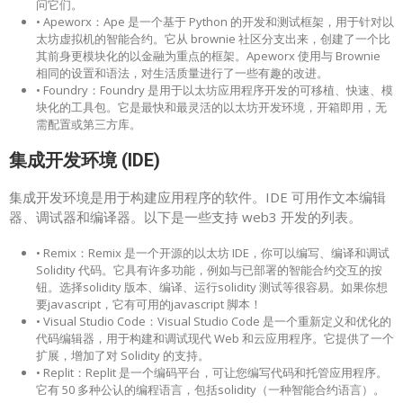
问它们。
• Apeworx：Ape 是一个基于 Python 的开发和测试框架，用于针对以
太坊虚拟机的智能合约。它从 brownie 社区分支出来，创建了一个比
其前身更模块化的以金融为重点的框架。Apeworx 使用与 Brownie
相同的设置和语法，对生活质量进行了一些有趣的改进。
• Foundry：Foundry 是用于以太坊应用程序开发的可移植、快速、模
块化的工具包。它是最快和最灵活的以太坊开发环境，开箱即用，无
需配置或第三方库。
集成开发环境 (IDE)
集成开发环境是用于构建应用程序的软件。IDE 可用作文本编辑
器、调试器和编译器。以下是一些支持 web3 开发的列表。
• Remix：Remix 是一个开源的以太坊 IDE，你可以编写、编译和调试
Solidity 代码。它具有许多功能，例如与已部署的智能合约交互的按
钮。选择solidity 版本、编译、运行solidity 测试等很容易。如果你想
要javascript，它有可用的javascript 脚本！
• Visual Studio Code：Visual Studio Code 是一个重新定义和优化的
代码编辑器，用于构建和调试现代 Web 和云应用程序。它提供了一个
扩展，增加了对 Solidity 的支持。
• Replit：Replit 是一个编码平台，可让您编写代码和托管应用程序。
它有 50 多种公认的编程语言，包括solidity（一种智能合约语言）。