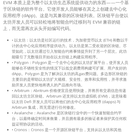
EVM 本质上是为整个以太坊生态系统提供动力的东西——一个基
于区块链的软件平台。它使开发人员能够在其之上创建去中心化
应用程序 (dApp)。这是与其兼容的区块链列表。区块链平台使以
太坊开发人员可以轻松地将智能合约迁移到与 EVM 兼容的链
上，而无需再次从头开始编写代码。
• 以太坊：以太坊是社区运行的技术，为加密货币以太 (ETH) 和数以千
计的去中心化应用程序提供动力。以太坊是第二受欢迎的区块链。尽
管如此，以太坊通过引入智能合约将事情提升到了另一个层次。此功
能吸引了无数项目开始在以太坊链上构建应用程序。
• Polygon：Polygon 是一个去中心化的以太坊扩展平台，使开发人员
能够在不牺牲安全性的情况下以低交易费用构建可扩展、用户友好的
dApp。Polygon 是为了解决以太坊的高gas费问题。多边形区块链的
主要目的是帮助以太坊扩大规模、安全性、效率和实用性，并寻求激
励开发人员更快地将诱人的产品推向市场。
• Arbitrum：Abritrum 价格便宜且使用快捷，并将所有交易信息传递
回以太坊主区块链。Arbitrum 还支持以太坊虚拟机 (EVM)，这意味着
以太坊 Defi 开发人员可以将他们的去中心化应用程序 (dapps) 与
Arbitrum 集成，而无需进行任何修改。
• Avalanche：Avalanche 是区块链行业中的一个快速智能合约平
台，以最终确定时间来衡量，并且拥有最多的验证者来保护其任何权
益证明协议的活动。
• Cronos：Cronos 是一个开源区块链平台，支持从以太坊和其他