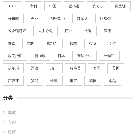
token
专利
中国
亚马逊
以太坊
供应链
分布式
创业
加密货币
加拿大
区块链
区块链游戏
去中心化
商业
大咖
应用
微软
德国
房地产
技术
投资
支付
数字货币
新加坡
日本
智能合约
比特币
沃尔玛
游戏
瑞士
程序员
美国
英国
西班牙
贸易
金融
银行
韩国
食品
分类
导航
应用
投研