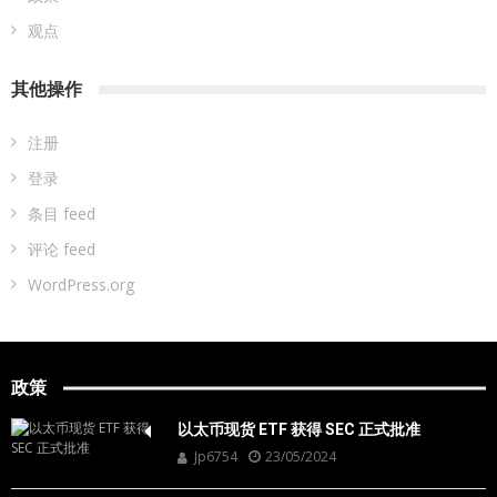
沃尔玛
游戏
瑞士
程序员
美国
英国
西班牙
贸易
金融
银行
韩国
食品
分类
导航
应用
投研
政策
观点
其他操作
注册
登录
条目 feed