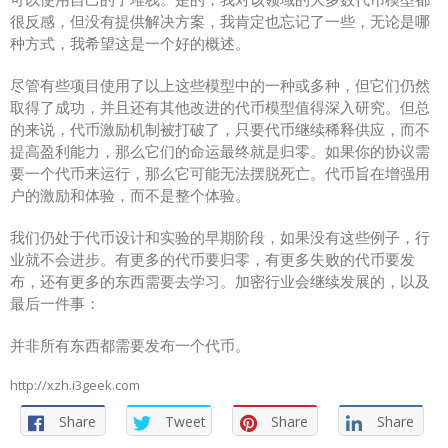
空投币。由于广泛的分布以及高度的关注度，空投币一开始会快速拉
升，但随后会缓慢归零，因为这是免费的钱，每个人都会在某个时间
点后将其从桌面上撤下来，从而导致抛售压力和丑陋的图表。
Paraswap 反女巫攻击。事实证明，惹怒用户并不是一个好的营销策
略。过度的女巫过滤，会带来疏远用户以及过度缩小分布的副作用。
代币分发是你最好的营销工具，你希望人们谈论你的 shitcoin，如果
你把所有人的空投都删掉，那么就没有人会谈论它。
Solidly ve (3,3）和代币分布。SOLID 代币分配的博弈论导致雇佣兵项
目与疯狂的 APY 一起启动，因为 AC 的退出，我们没能看到 ve（3,3）
机制完全发挥作用，但很可能它会像 OHM 一样，在购买兴趣耗尽之
前，会有一个非常反身性的抛物线走势。
这些代币分析中的任何一个，都没有足够的细微差别，每一个都
可以使用自己的子堆栈。是的，我对该领域的大多数代币模型都
很反感，但没有提供解决方案，我肯定也忘记了一些，无论是哪
种方式，我希望这是一个好的概述。
尽管有些项目使用了以上这些模型中的一种或多种，但它们仍然
取得了成功，并且还有其他改进的代币模型值得深入研究。但总
的来说，代币激励机制被打破了，只要代币继续稀释供应，而不
提高盈利能力，那么它们的命运最终就是归零。如果你的协议需
要一个代币来运行，那么它可能无法摆脱死亡。代币旨在增强用