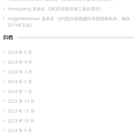
Meme 币 vs 精英币：一场加密世界的文化革命
代币就是产品
近期评论
发链 FAB -Fast Access Blockchain
发表在《
全球区块链专利排行
榜
》
catherine03x
发表在《
美国SEC这一次可能更不会批准比特币ETF
了
》
madeleinedeloach
发表在《
[译]区块链开发工具的需求
》
morrispercy
发表在《
[译]区块链开发工具的需求
》
rodgerlieberman
发表在《
[中国]中国将建区块链国家标准，最快
2019年完成
》
归档
2024 年 5 月