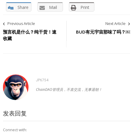
户的激励和体验，而不是整个体验。
我们仍处于代币设计和实验的早期阶段，如果没有这些例子，行
业就不会进步。有更多的代币要归零，有更多失败的代币要发
布，还有更多的东西需要去学习。加密行业会继续发展的，以及
最后一件事：
并非所有东西都需要发布一个代币。
http://xzh.i3geek.com
Share
Tweet
Share
Share
Share
Mail
Print
文
Previous Article
Next Article
章
预言机是什么？纯干货！速
BUD有元宇宙那味了吗？￼
收藏
导
航