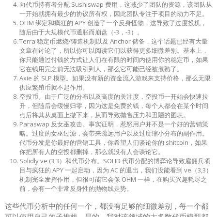
APY 没有任何意义，因为这是以 shitcoin 定价的，质押通过锁定供应
使资产更加缺乏流动性，所以它也使资产在两个方向上都更具反身
性。我们在 Osmosis 以及 Juno 这些 cosmos 生态项目中明显看到了
这一点。一旦需求和价格开始崩溃，那么大规模的解锁就会导致大规
模的回撤。质押是一把双刃剑。
每一个 shitcoin 都会有流动性挖矿，付钱让人们使用你的产品对早期
的牵引力是很有帮助的，但这种牵引力是短暂性的，加密土著是淘金
者，一旦你的钱用完了，他们也就不需要你了。99% 以上的协议所支
付的奖励超过了它们获得的收入，由于持续的抛售压力，这些代币也
会不断下跌，这就是 DeFi 代币的图表看起来要归零的原因。
Solana 生态具有很多低流通量、高 VC 分配的项目，由于流通量低，
内部人士只能通过对冲疯狂的 FDV 来锁定收益，然后将代币抛售给接
盘侠。
向代币持有者分配 Sushiswap 费用，这减少了团队的资源，该团队从
一开始就拥有最少的协议所有权，因此团队专注于项目的动力不足。
OHM 绑定和疯狂的 APY 创造了一个反身怪物，这导致了过度投机，
随后由于大规模代币通胀而崩盘（-3，-3）。
Terra 稳定币燃烧/铸造机制以及 Anchor 储备，这个话题已经有大量
文章在讨论了，所以你可以阅读它们以获得更多细微差别。基本上，
你只能通过付钱的方式让人们在有限的时间内使用你的稳定币，如果
它在钱用完之前无法吸引到人，那么它可能已经被煮熟了。
Axie 的 SLP 模型。如果没有新的资金流入游戏来支持价格，那么无限
供应繁殖币就不起作用。