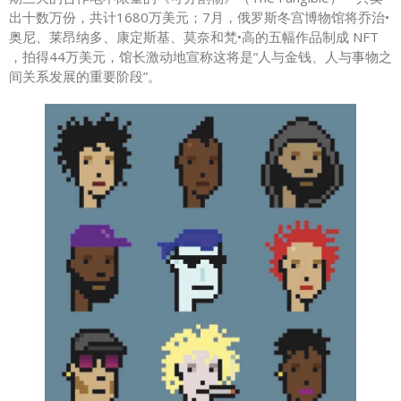
出十数万份，共计1680万美元；7月，俄罗斯冬宫博物馆将乔治•
奥尼、莱昂纳多、康定斯基、莫奈和梵•高的五幅作品制成 NFT
，拍得44万美元，馆长激动地宣称这将是“人与金钱、人与事物之
间关系发展的重要阶段”。