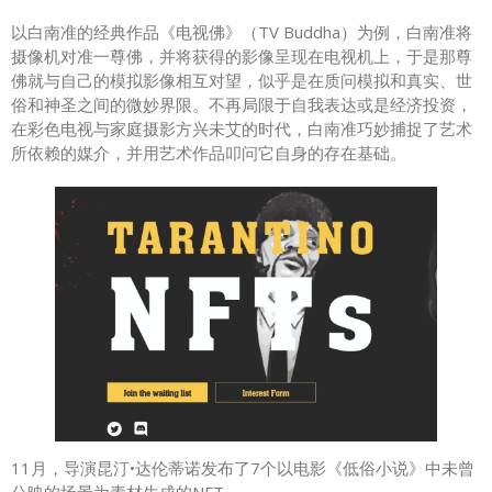
以白南准的经典作品《电视佛》（TV Buddha）为例，白南准将
摄像机对准一尊佛，并将获得的影像呈现在电视机上，于是那尊
佛就与自己的模拟影像相互对望，似乎是在质问模拟和真实、世
俗和神圣之间的微妙界限。不再局限于自我表达或是经济投资，
在彩色电视与家庭摄影方兴未艾的时代，白南准巧妙捕捉了艺术
所依赖的媒介，并用艺术作品叩问它自身的存在基础。
11月，导演昆汀•达伦蒂诺发布了7个以电影《低俗小说》中未曾
公映的场景为素材生成的NFT。