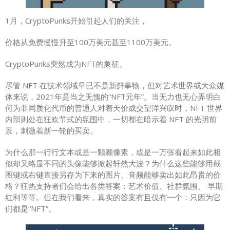
1月，CryptoPunks开始引起人们的关注，
价格从免费慢慢升至100万美元甚至1100万美元。
CryptoPunks突然成为NFT的象征。
尽管 NFT 在技术领域早已不是新鲜事物，但对艺术世界或大众媒
体来说，2021年是当之无愧的“NFT元年”。当无力也无心弄明白
何为非同质化代币的普通人对着天价成交望洋兴叹时，NFT 世界
内部则处在狂欢节式的氛围中，一切都在暗示着 NFT 的光明前
景，刺激着新一轮的买卖。
为什么那一行行文本或是一颗颗像素，或是一万张看起来如此相
似却又略显不同的头像能够掀起轩然大波？为什么这些能够用截
图键或右键直接另存为下来的图片、音频能够卖出如此昂贵的价
格？狂热支持者们会给出各类答案：艺术价值、社群氛围、 早期
红利等等。但在我们看来，真实的答案有且仅有一个：只因为它
们都是“NFT”。