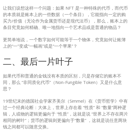
让我们设想这样一个问题：如果 NFT 是一种特殊的代币，而代币
的本质就是账本上的一些数据（一个条目），它能指向一定的购
买力/价值（无论作为金属货币还是现代法币），那么，账本上的
条目究竟如何精确、唯一地指向一个艺术品或是普通的物品？
更简单地说，一个数字如何可能等于一个物体，究竟如何让账簿
上的“一”变成“一幅画”或是“一个苹果”？
二、最后一片叶子
如果代币和普通的金钱没有本质的区别，只是存储它的账本不
同，那么 “非同质化代币”（Non-Fungible Token）又是什么意
思？
19世纪末的德国社会学家齐美尔（Simmel）在《货币哲学》中有
过一个经典论断：大体上，世界上存在着 “性质” 和 “数量”两种逻
辑，人或物的逻辑更偏向于 “性质”，这就是说 “世界上不存在两片
相同的树叶”；货币的逻辑则更偏向于“数量” ，这就是说任意两块
钱之间都可以随意交换。