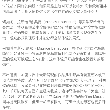
快进到20世纪末，在一场旷日持久的争论中，艺术家与评论家们
讨论起了同样的问题：如果网路上随时可以获得梵•高和蒙娜丽莎
的高清图片，那么博物馆和艺术馆存在的意义究竟是什么？
诸如尼古拉斯•伯瑞 奥德（Nicolas Bourriaud）等美学家给出的
答案是：博物馆和艺术馆要做那些只有博物馆和艺术馆才能做的
事情，准确来说，就是策展，并且策划那些需要和观众发生互
动、观众必须到现场来才能获得全部体验的展览。
例如莫里斯•贝纳永（Maurice Benayoun）的作品《大西洋海底
隧道》就通过一个装置将巴黎与蒙特利尔两个城市联通，遥隔千
里的观众可以通过它“相遇”，这种体验只可能发生在设置好的场
馆中。
不出意料，加密世界中最新涌现的作品几乎都具有装置艺术或互
动艺术的特质。从11月开始走红的《狼羊游戏》就包含了一种独
特的机制，收藏者可能在铸造时获得狼或羊两种动物中的一种，
其中羊可以每天自己产生经济收益，狼却只能靠掠夺羊为生。进
入12月，艺术家 Pak 发行了与 Cube 机制类似的新作品 Mass，
同样是无限购买，但组合却没有限制，可组合成的形态也更多种
多样。