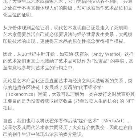
现了大量生成艺术或抽象艺术，它们凭借的技法各不相同，共通
之处在于不再直接体现人们的阶级，却可以被当作艺术品位和文
化品位的证明。
从身份体现到品位证明，现代艺术发现自己还是走入了死胡同，
艺术家需要养活自己就必须要设法与经济世界发生关系，大规模
印刷技术的出现，更使得艺术品的原创性概念变得相当模糊。
因此，从20世纪中叶开始，如安迪•沃霍尔（Andy Warhol）这样
的艺术家们更直白地接纳了艺术品可以作为 “投资品” 的事实，甚
至有意地参与到艺术品的行销之中。
无论是艺术商品化还是直面艺术与经济之间无法斩断的关系，类
似的趋势在区块链上发展成了所谓的“代币经济学”
（Tokenomics）潮流，大致可以理解为一类在发行之时就宣称其
主要目的是为投资者获取经济收益 (乃至改变人生的机会) 的 NFT
项目。
自然，我们也可以将沃霍尔看作后续“媒介艺术”（MediaArt）。
沃霍尔及其同代艺术家共同经历了大众媒介的聚变，因此也在自
己的创作生涯中体现出浓烈的媒介意识。