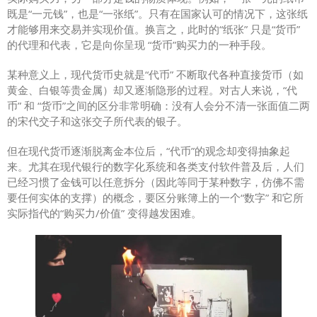
既是“一元钱”，也是“一张纸”。只有在国家认可的情况下，这张纸
才能够用来交易并实现价值。换言之，此时的“纸张” 只是“货币”
的代理和代表，它是向你呈现 “货币”购买力的一种手段。
某种意义上，现代货币史就是“代币” 不断取代各种直接货币（如
黄金、白银等贵金属）却又逐渐隐形的过程。对古人来说，“代
币” 和 “货币”之间的区分非常明确：没有人会分不清一张面值二两
的宋代交子和这张交子所代表的银子。
但在现代货币逐渐脱离金本位后，“代币”的观念却变得抽象起
来。尤其在现代银行的数字化系统和各类支付软件普及后，人们
已经习惯了金钱可以任意拆分（因此等同于某种数字，仿佛不需
要任何实体的支撑）的概念，要区分账簿上的一个“数字” 和它所
实际指代的“购买力/价值” 变得越发困难。