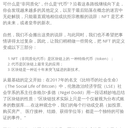
可什么是“非同质化”，什么是“代币”？沿着这条路线继续向下走，
你会发现越来越多的其他定义，以至于最后陷落在概念的迷宫中
无处解脱，只能最直观地相信或抗拒宗教般的说辞：NFT 是艺术
的未来，或者皇帝的新衣。
自然，我们不会搬出这类的说辞，与此同时，我们也不希望把事
情讲得太过复杂，因此，让我们稍稍做一些简化，把 NFT 的定义
变成以下三部分：
NFT（非同质化代币）是区块链上的 一种特殊代币（token）；
代币是区块链上最常见的应用；
区块链是一种近十年来突飞猛进的新技术。
从最基础的定义开始：在2017年的名文《比特币的社会生命》
（The Social Life of Bitcoin）中，伦敦政治经济学院（LSE）社
会学系的系主任奈格尔•多德（Nigel Dodd）用一段话精妙地总结
了区块链的性质：“区块链技术实际上只是一个仅被视为分布式账
本的数据库……在这种观念中，我们的每个行动或交易（如投票、
购买房产、 医疗接种、结婚、获得学位等）都是一个独特的可验
证的事件。”