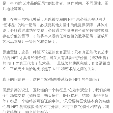
是一串“指向艺术品的记号”(例如作者、创作时间、不同属性、图
片地址等等)。
由于存在一层指代关系，所以被交易的 NFT 未必就会被认可为
“艺术品” 的唯一记号，必须要其他力量来为此提供保障，具体来
说，必须通过成功的交易，必须通过将身没有价值的数据转换成
存在价值的货币，才能将本来没有任何价值的数字记号，变成和
艺术品本身几乎等同的权益证明。
毋庸置疑，这是一种循环论证的套套逻辑：只有真正能代表艺术
品的 NFT 才具备经济价值，可又只有具备经济价值（成功出售）
的 NFT 才真正代表了艺术品。一旦惊险的跳跃完成，套套逻辑成
立，它就无比自洽地支撑起了 NFT 和艺术品之间的关系。
真正的问题在于，这种产权/指向关系就是 NFT 的全部吗？
回想多德的说法，区块链的一个特征是:“在这种观念中，我们的每
个行动或交易（如投票、购买房产、医疗接种、结婚、获得学位
等）都是一个独特的可验证的事件。”只需要将区块链本身的精确
性与 NFT 尝试模拟出的“不可分割、不可互换”的特性相结合，我
们就得到了一种全新的神迹：