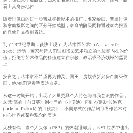
看出其身份地位。
随着肖像画的进一步普及和摄影术的推广，名家绘画、普通肖像
和家庭摄影之间的区分开始成型，家庭的阶级同样通过家内摆置
的肖像作品得到表达。
到了19世纪早期，很快出现了“为艺术而艺术”（Art for art’s
sake）运动，画家与诗人们试图找回艺术独立的地位和内在的价
值，拒绝将艺术作品的价值建立在宗教、政治或经济领域的需要
上。
换言之，艺术家不希望再为神灵、国王、贵族或新兴资产阶级作
画，他/她们更希望表达自身。
从这一时期开始，出现了大量更具个人特色与自我意识的作品，
从梵•高的《向日葵》到杜尚的《小便池》再到杰克逊•波洛克
(Jackson Pollock) 的《秋韵》，不同形式的作品均可看作艺术对
内心世界或某种观念的表达。
无独有偶，当个人头像（PFP）的热潮退却后， NFT 世界中也出