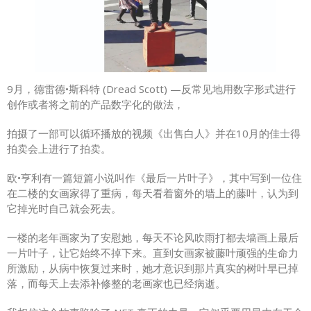
9月，德雷德•斯科特 (Dread Scott) —反常见地用数字形式进行
创作或者将之前的产品数字化的做法，
拍摄了一部可以循环播放的视频《出售白人》并在10月的佳士得
拍卖会上进行了拍卖。
欧•亨利有一篇短篇小说叫作《最后一片叶子》，其中写到一位住
在二楼的女画家得了重病，每天看着窗外的墙上的藤叶，认为到
它掉光时自己就会死去。
一楼的老年画家为了安慰她，每天不论风吹雨打都去墙画上最后
一片叶子，让它始终不掉下来。直到女画家被藤叶顽强的生命力
所激励，从病中恢复过来时，她才意识到那片真实的树叶早已掉
落，而每天上去添补修整的老画家也已经病逝。