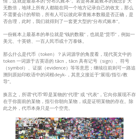
情，这就是最基本的“分布式账本”。若是将家庭账本的观念扩大
无数倍，地球上所有人都能在同一个地方记录自己的收支，那么
不需要会计的帮助，所有人可以彼此审查账本数额是否正确，是
否合理，此时，我们就得到了一套更大型的“分布式账本”。
一份账本上最基本的单位就是“钱的数额”，也就是“货币”，例如一
美元、十英镑、一百人民币或十万泰铢。
那么什么是代币（token）？从词源学的角度看，现代英文中的
token 一词源于古英语的 tācn，tācn 具有记号（sign）、符号
（symbol）、证据（evidence）等等意思；继续往前则可一路追
溯到原始印欧语中的词根deyk-，其意义接近于“展现/指引/教
导”。
换言之，所谓“代币”即是某物的“代理” 或 “代表”，它向你展现不存
在于你面前的某物，指引你朝向某物，或是证明某物的存在。除
此之外，代币本身只是一个空壳。