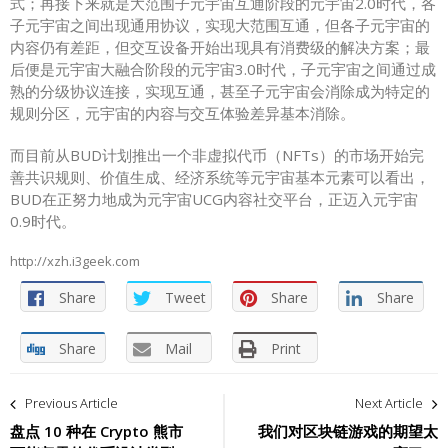
式；再接下来就是大范围子元宇宙互通阶段的元宇宙2.0时代，各
子元宇宙之间出现通用协议，实现大范围互通，但各子元宇宙的
内容仍有差距，但交互设备开始出现具有消费级的解决方案；最
后便是元宇宙大融合阶段的元宇宙3.0时代，子元宇宙之间通过成
熟的分级协议连接，实现互通，甚至子元宇宙会消除成为特定的
规则分区，元宇宙的内容与交互体验差异基本消除。
而目前从BUD计划推出一个非虚拟代币（NFTs）的市场开始完
善共识规则、价值生成、经济系统等元宇宙基本元素可以看出，
BUD在正努力地成为元宇宙UCG内容社交平台，正迈入元宇宙
0.9时代。
http://xzh.i3geek.com
Share
Tweet
Share
Share
Share
Mail
Print
文
Previous Article
Next Article
章
盘点 10 种在 Crypto 熊市
我们对区块链游戏的期望太