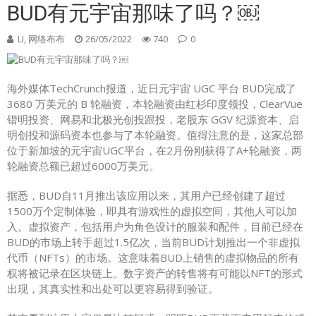
BUD有元宇宙那味了吗？￼
LI, 网络布布
26/05/2022
740
0
海外媒体TechCrunch报道，近日元宇宙 UGC 平台 BUD完成了
3680 万美元的 B 轮融资，本轮融资由红杉印度领投，ClearVue
锴明投资、网易和北极光创投跟投，老股东 GGV 纪源资本、启
明创投和源码资本也参与了本轮融资。值得注意的是，这家总部
位于新加坡的元宇宙UGC平台，在2月份刚获得了A+轮融资，两
轮融资总额已超过6000万美元。
据悉，BUD自11月推出该应用以来，其用户已经创建了超过
1500万个定制体验，即具有游戏性的虚拟空间，其他人可以加
入。虚拟资产，包括用户为角色设计的服装和配件，目前已经在
BUD的市场上转手超过1.5亿次，当前BUD计划推出一个非虚拟
代币（NFTs）的市场。这意味着BUD上销售的虚拟物品的所有
权将被记录在区块链上。数字资产的转售将有可能以NFT的形式
出现，其真实性和出处可以更容易得到验证。