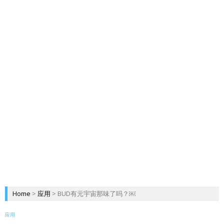
Home
>
应用
>
BUD有元宇宙那味了吗？￼
应用