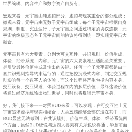
世界编辑、内容生产和数字资产自所有。
宏观来看，元宇宙由纯虚拟部分、虚拟与现实重合的部分组成；
微观来看，元宇宙由无数子元宇宙组成，每个子元宇宙根据自身
规则、制度、宪法运行，子元宇宙之间通过特定的协议连接，元
宇宙的终极形态各子元宇宙间的协议将得到统一即实现元宇宙大
融合。
元宇宙具有六大要素，分别为可交互性、共识规则、价值生成、
体验、经济系统、内容。元宇宙的六大要素相互适配至关重要，
是引导最终价值生成及输出的关键。任何一个子元宇宙都是由一
套共识规则指导约束运行的，通过把控沉浸式内容、制定交互规
则影响每一个数字人的体验，而这个过程将产生包括内容本身、
交互设备、交互渠道、体验过程在内的多层价值，最终这些价值
将通过经济系统输出物理世界，同时也将反哺元宇宙本身。
好，我们接下来一一对照BUD来看，可以发现，在可交互性上元
宇宙追求虚拟与现实相结合，人类五感能够全部沉浸在其中，而
BUD显然无法做到；在共识规则、价值生成、体验、经济系统四
个方面，虽然BUD硬说与这四大要素有关系也说得通，毕竟前面
提到BUD的市场上转手超过1.5亿次，但也仅仅是交换，像具备这