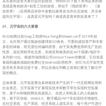
其实看到这里大家仍是比较疑惑，明明BUD下载下来用起来的感
觉就是角色扮演+创意工坊的游戏，类似于《我的世界》、《迷
你世界》（应用商店评价中多数玩家将其当作社交游戏，并没有
提到元宇宙），这真是元宇宙吗？难道真是资本割韭菜来了？
01、
元宇宙的六大要素
BUD由两位前Snap工程师Risa Feng和Shawn Lin于2019年创
立，允许用户通过拖放创建球状3D角色，可爱的虚拟资产和丰富
多彩的体验，而无需任何编码背景。由于其免费使用和无广告的
性质，该应用程序在北美，东南亚和南美的近40个国家/地区中
名列前10位。根据市场情报公司SensorTower的数据，它目前是
泰国和越南顶级的免费社交Android应用程序。但它与元宇宙究竟
是否有关系依旧是个迷，所以在做出判断之前我们要先了解元宇
宙的概念。
总体来看，元宇宙是整合多种新技术产生的下一代互联网应用和
社会形态。元宇宙基于扩展现实技术和数字孪生实现时空拓展
性，基于AI和物联网实现虚拟人、自然人和机器人的人机融生
性，基于区块链、Web3.0、数字藏品/NFT等实现经济增值性。
在社交系统、生产系统、经济系统上虚实共生，每个用户可进行