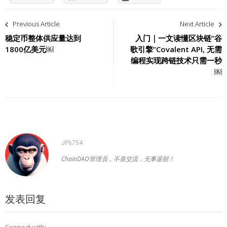
文
Previous Article
Next Article
章
稳定币整体供应量达到
入门｜一文读懂区块链“谷
1800亿美元￼
歌引擎”Covalent API, 无需
导
编程实现跨链技术只需一秒
￼
航
JP6754
ChainDAO管理员，不喜交流，无事退朝！
发表回复