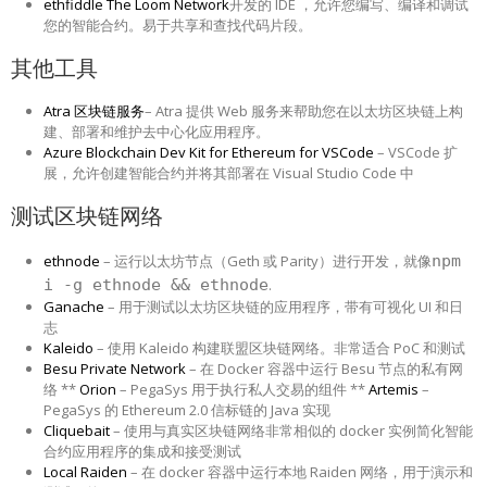
ethfiddle
The Loom Network
开发的 IDE ，允许您编写、编译和调试
您的智能合约。易于共享和查找代码片段。
其他工具
Atra 区块链服务
– Atra 提供 Web 服务来帮助您在以太坊区块链上构
建、部署和维护去中心化应用程序。
Azure Blockchain Dev Kit for Ethereum for VSCode
– VSCode 扩
展，允许创建智能合约并将其部署在 Visual Studio Code 中
测试区块链网络
ethnode
– 运行以太坊节点（Geth 或 Parity）进行开发，就像
npm
i -g ethnode && ethnode
.
Ganache
– 用于测试以太坊区块链的应用程序，带有可视化 UI 和日
志
Kaleido
– 使用 Kaleido 构建联盟区块链网络。非常适合 PoC 和测试
Besu Private Network
– 在 Docker 容器中运行 Besu 节点的私有网
络 **
Orion
– PegaSys 用于执行私人交易的组件 **
Artemis
–
PegaSys 的 Ethereum 2.0 信标链的 Java 实现
Cliquebait
– 使用与真实区块链网络非常相似的 docker 实例简化智能
合约应用程序的集成和接受测试
Local Raiden
– 在 docker 容器中运行本地 Raiden 网络，用于演示和