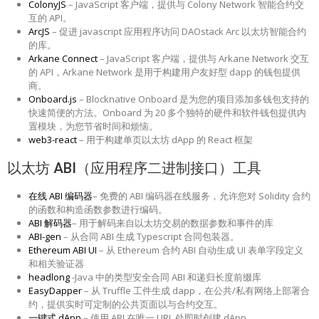
ColonyJS
– JavaScript 客户端，提供与 Colony Network 智能合约交
互的 API。
ArcJS
– 促进 javascript 应用程序访问 DAOstack Arc 以太坊智能合约
的库。
Arkane Connect
– JavaScript 客户端，提供与 Arkane Network 交互
的 API，Arkane Network 是用于构建用户友好型 dapp 的钱包提供
商。
Onboard.js
– Blocknative Onboard 是为您的项目添加多钱包支持的
快速简便的方法。Onboard 为 20 多个独特的硬件和软件钱包提供内
置模块，为您节省时间和烦恼。
web3-react
– 用于构建单页以太坊 dApp 的 React 框架
以太坊 ABI（应用程序二进制接口）工具
在线 ABI 编码器
– 免费的 ABI 编码器在线服务，允许您对 Solidity 合约
的函数和构造函数参数进行编码。
ABI 解码器
– 用于解码来自以太坊交易的数据参数和事件的库
ABI-gen
– 从合同 ABI 生成 Typescript 合同包装器。
Ethereum ABI UI
– 从 Ethereum 合约 ABI 自动生成 UI 表单字段定义
和相关验证器
headlong
-Java 中的类型安全合同 ABI 和递归长度前缀库
EasyDapper
– 从 Truffle 工件生成 dapp，在公共/私有网络上部署合
约，提供实时可定制的公共页面以与合约交互。
一键式 dApp
– 使用 ABI 在唯一 URL 处即时创建 dApp。