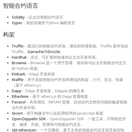
智能合约语言
Solidity
– 以太坊智能合约语言
Vyper
– 新的实验性 Python 编程语言
构架
Truffle
– 最流行的智能合约开发、测试和部署框架。Truffle 套件包括
Truffle、
Ganache
和
Drizzle
。
Hardhat
– 灵活、可扩展和快速的以太坊开发环境。
Brownie
– Brownie 是一个用于部署、测试和与以太坊智能合约交互
的 Python 框架。
Embark
– DApp 开发框架
Waffle
– 用于高级智能合约开发和测试的框架，小巧、灵活、快速
（基于 ethers.js）
Dapp
– DApp 开发框架，DApple 的继任者
Etherlime
– 基于 ethers.js 的 Dapp 部署框架
Parasol
– 具有测试、INFURA 部署、自动合约文档等功能的敏捷智能
合约开发环境。
0xcert
– 用于构建去中心化应用程序的 JavaScript 框架
OpenZeppelin SDK
– OpenZeppelin SDK：一套工具，可帮助您开
发、编译、升级、部署和与智能合约交互。
sbt-ethereum
– 一个完整的、基于文本的智能合约交互和开发控制