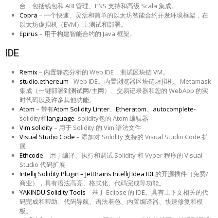
台，包括钱包和 ABI 管理、ENS 支持和高级 Scala 集成。
Cobra
– 一个快速、灵活和简单的以太坊智能合约开发环境框架，在
以太坊虚拟机（EVM）上测试和部署。
Epirus
– 用于构建智能合约的 Java 框架。
IDE
Remix
– 内置静态分析的 Web IDE，测试区块链 VM。
studio.ethereum
– Web IDE。内置浏览器区块链虚拟机、Metamask
集成（一键部署到测试网/主网）、交易记录器和您的 WebApp 的实
时代码以及许多其他功能。
Atom
– 带有
Atom Solidity Linter
、
Etheratom
、
autocomplete-
solidity和
language-
solidity包的 Atom 编辑器
Vim solidity
– 用于 Solidity 的 Vim 语法文件
Visual Studio Code
– 添加对 Solidity 支持的 Visual Studio Code 扩
展
Ethcode
– 用于编译、执行和调试 Solidity 和 Vyper 程序的 Visual
Studio 代码扩展
Intellij Solidity Plugin –
JetBrains IntelliJ Idea IDE
的开源插件（免费/
商业），具有语法高亮、格式化、代码完成等功能。
YAKINDU Solidity Tools
– 基于 Eclipse 的 IDE。具有上下文相关的代
码完成和帮助、代码导航、语法着色、内置编译器、快速修复和模
板。