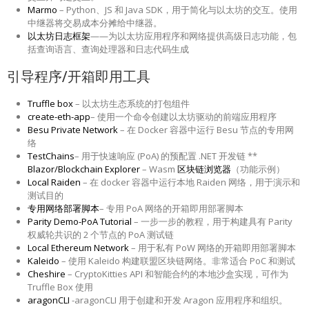
Marmo
– Python、JS 和 Java SDK，用于简化与以太坊的交互。使用
中继器将交易成本分摊给中继器。
以太坊日志框架
——为以太坊应用程序和网络提供高级日志功能，包
括查询语言、查询处理器和日志代码生成
引导程序/开箱即用工具
Truffle box
– 以太坊生态系统的打包组件
create-eth-app
– 使用一个命令创建以太坊驱动的前端应用程序
Besu Private Network
– 在 Docker 容器中运行 Besu 节点的专用网
络
TestChains
– 用于快速响应 (PoA) 的预配置 .NET 开发链 **
Blazor/Blockchain Explorer
– Wasm
区块链浏览器
（功能示例）
Local Raiden
– 在 docker 容器中运行本地 Raiden 网络，用于演示和
测试目的
专用网络部署脚本
– 专用 PoA 网络的开箱即用部署脚本
Parity Demo-PoA Tutorial
– 一步一步的教程，用于构建具有 Parity
权威轮共识的 2 个节点的 PoA 测试链
Local Ethereum Network
– 用于私有 PoW 网络的开箱即用部署脚本
Kaleido
– 使用 Kaleido 构建联盟区块链网络。非常适合 PoC 和测试
Cheshire
– CryptoKitties API 和智能合约的本地沙盒实现，可作为
Truffle Box 使用
aragonCLI
-aragonCLI 用于创建和开发 Aragon 应用程序和组织。