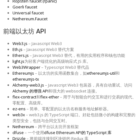
Ropsten faucet (rpanic)
Goerli faucet
Universal faucet
Nethereum.Faucet
前端以太坊 API
Web3.js
– Javascript Web3
Eth.js
– Javascript Web3 替代方案
Ethers.js
– Javascript Web3 替代，有用的实用程序和钱包功能
light.js
为轻客户端优化的高级响应式 JS 库。
Web3Wrapper
– Typescript Web3 替代品
Ethereumjs
– 以太坊的实用函数集合，如
ethereumjs-util
和
ethereumjs-tx
Alchemy-web3.js
– Javascript Web3 包装器，具有自动重试、访问
Alchemy 的增强 API
和强大的 websocket 连接。
flex-contract
和
flex-ether
– 用于与智能合约交互和进行交易的现代、
零配置、高级库。
ez-ens
– 简单、零配置的以太坊名称服务地址解析器。
web3x
– web3.js 的 TypeScript 端口。好处包括微小的构建和完整的
类型安全，包括与合同交互时。
Nethereum
– 跨平台以太坊开发框架
dfuse
– 一个使用
dfuse Ethereum API的 TypeScript 库
Drizzle
– 将前端连接到区块链的 Redux 库