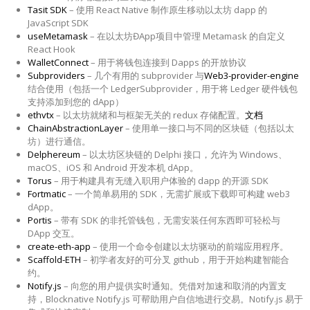
Tasit SDK
– 使用 React Native 制作原生移动以太坊 dapp 的
JavaScript SDK
useMetamask
– 在以太坊ĐApp项目中管理 Metamask 的自定义
React Hook
WalletConnect
– 用于将钱包连接到 Dapps 的开放协议
Subproviders
– 几个有用的 subprovider 与
Web3-provider-engine
结合使用（包括一个 LedgerSubprovider，用于将 Ledger 硬件钱包
支持添加到您的 dApp）
ethvtx
– 以太坊就绪和与框架无关的 redux 存储配置。
文档
ChainAbstractionLayer
– 使用单一接口与不同的区块链（包括以太
坊）进行通信。
Delphereum
– 以太坊区块链的 Delphi 接口，允许为 Windows、
macOS、iOS 和 Android 开发本机 dApp。
Torus
– 用于构建具有无缝入职用户体验的 dapp 的开源 SDK
Fortmatic
– 一个简单易用的 SDK，无需扩展或下载即可构建 web3
dApp。
Portis
– 带有 SDK 的非托管钱包，无需安装任何东西即可轻松与
DApp 交互。
create-eth-app
– 使用一个命令创建以太坊驱动的前端应用程序。
Scaffold-ETH
– 初学者友好的可分叉 github，用于开始构建智能合
约。
Notify.js
– 向您的用户提供实时通知。凭借对加速和取消的内置支
持，Blocknative Notify.js 可帮助用户自信地进行交易。Notify.js 易于