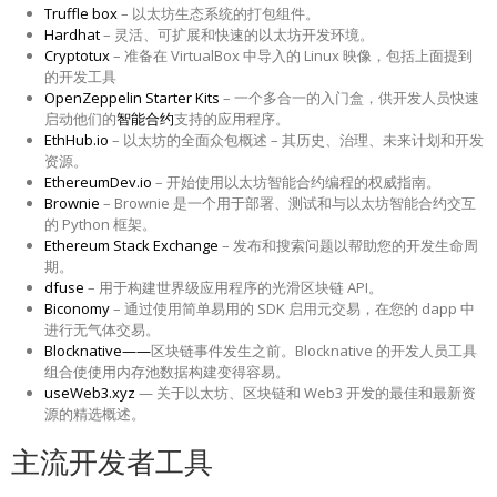
Truffle box
– 以太坊生态系统的打包组件。
Hardhat
– 灵活、可扩展和快速的以太坊开发环境。
Cryptotux
– 准备在 VirtualBox 中导入的 Linux 映像，包括上面提到
的开发工具
OpenZeppelin Starter Kits
– 一个多合一的入门盒，供开发人员快速
启动他们的
智能合约
支持的应用程序。
EthHub.io
– 以太坊的全面众包概述 – 其历史、治理、未来计划和开发
资源。
EthereumDev.io
– 开始使用以太坊智能合约编程的权威指南。
Brownie
– Brownie 是一个用于部署、测试和与以太坊智能合约交互
的 Python 框架。
Ethereum Stack Exchange
– 发布和搜索问题以帮助您的开发生命周
期。
dfuse
– 用于构建世界级应用程序的光滑区块链 API。
Biconomy
– 通过使用简单易用的 SDK 启用元交易，在您的 dapp 中
进行无气体交易。
Blocknative——
区块链事件发生之前。Blocknative 的开发人员工具
组合使使用内存池数据构建变得容易。
useWeb3.xyz
— 关于以太坊、区块链和 Web3 开发的最佳和最新资
源的精选概述。
主流开发者工具