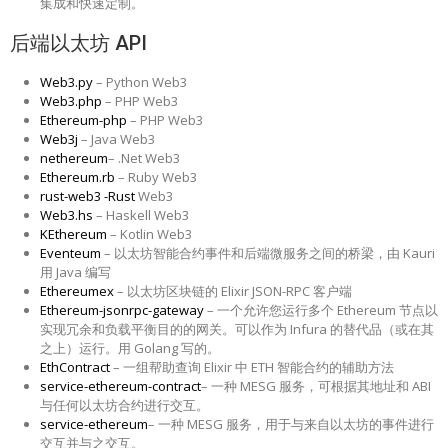
集成和快速定制。
后端以太坊 API
Web3.py
– Python Web3
Web3.php
– PHP Web3
Ethereum-php
– PHP Web3
Web3j
– Java Web3
nethereum
– .Net Web3
Ethereum.rb
– Ruby Web3
rust-web3 -Rust
Web3
Web3.hs
– Haskell Web3
KEthereum
– Kotlin Web3
Eventeum
– 以太坊智能合约事件和后端微服务之间的桥梁，由 Kauri
用 Ja​​va 编写
Ethereumex
– 以太坊区块链的 Elixir JSON-RPC 客户端
Ethereum-jsonrpc-gateway
– 一个允许您运行多个 Ethereum 节点以
实现冗余和负载平衡目的的网关。可以作为 Infura 的替代品（或在其
之上）运行。用 Golang 写的。
EthContract
– 一组帮助查询 Elixir 中 ETH 智能合约的辅助方法
service-ethereum-contract
– 一种 MESG 服务，可根据其地址和 ABI
与任何以太坊合约进行交互。
service-ethereum
– 一种 MESG 服务，用于与来自以太坊的事件进行
交互并与之交互。