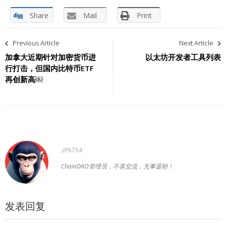
Share
Mail
Print
文
Previous Article
Next Article
章
加拿大近期针对加密货币进
以太坊开发者工具列表
行打击，但国内比特币ETF
导
再创新高￼
航
JP6754
ChainDAO管理员，不喜交流，无事退朝！
发表回复