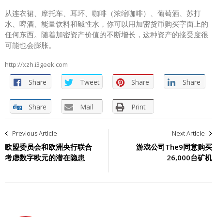
从连衣裙、摩托车、耳环、咖啡（浓缩咖啡）、葡萄酒、苏打
水、啤酒、能量饮料和碱性水，你可以用加密货币购买字面上的
任何东西。随着加密资产价值的不断增长，这种资产的接受度很
可能也会膨胀。
http://xzh.i3geek.com
Share
Tweet
Share
Share
Share
Mail
Print
文
Previous Article
Next Article
章
欧盟委员会和欧洲央行联合
游戏公司The9同意购买
考虑数字欧元的潜在隐患
26,000台矿机
导
航