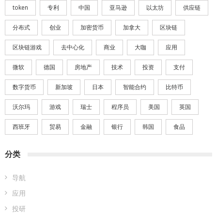
token
专利
中国
亚马逊
以太坊
供应链
分布式
创业
加密货币
加拿大
区块链
区块链游戏
去中心化
商业
大咖
应用
微软
德国
房地产
技术
投资
支付
数字货币
新加坡
日本
智能合约
比特币
沃尔玛
游戏
瑞士
程序员
美国
英国
西班牙
贸易
金融
银行
韩国
食品
分类
导航
应用
投研