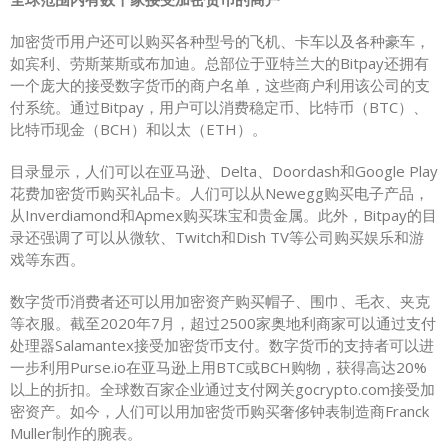
加密货币用户还可以购买各种型号的飞机、卡车以及各种豪车，
如宾利、劳斯莱斯或布加迪。总部位于亚特兰大的Bitpay还拥有
一个庞大的接受数字货币的商户名单，这些商户利用该公司的支
付系统。通过Bitpay，用户可以消费稳定币、比特币（BTC）、
比特币现金（BCH）和以太（ETH）。
目录显示，人们可以在亚马逊、Delta、Doordash和Google Play
花费加密货币购买礼品卡。人们可以从Newegg购买电子产品，
从Inverdiamond和Apmex购买珠宝和贵金属。此外，Bitpay的目
录还强调了可以从微软、Twitch和Dish TV等公司购买娱乐和游
戏等东西。
数字货币消费者还可以用加密资产购买帽子、围巾、毛衣、夹克
等衣服。截至2020年7月，超过2500家奥地利商家可以通过支付
处理器Salamantex接受加密货币支付。数字货币的支持者可以进
一步利用Purse.io在亚马逊上用BTC或BCH购物，获得高达20%
以上的折扣。全球数百家企业通过支付网关gocrypto.com接受加
密资产。如今，人们可以用加密货币购买奢侈钟表制造商Franck
Muller制作的腕表。