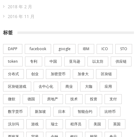
2018 年 2 月
2016 年 11 月
标签
DAPP
facebook
google
IBM
ICO
STO
token
专利
中国
亚马逊
以太坊
供应链
分布式
创业
加密货币
加拿大
区块链
区块链游戏
去中心化
商业
大咖
应用
微软
德国
房地产
技术
投资
支付
数字货币
新加坡
日本
智能合约
比特币
沃尔玛
游戏
瑞士
程序员
美国
英国
西班牙
贸易
金融
银行
韩国
食品