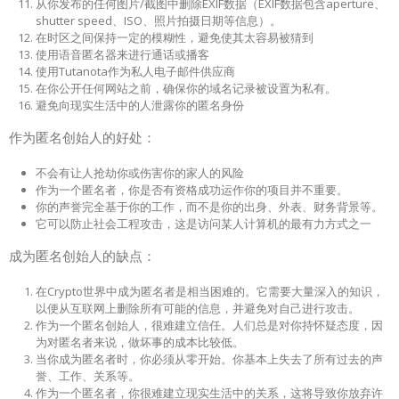
从你发布的任何图片/截图中删除EXIF数据（EXIF数据包含aperture、
shutter speed、ISO、照片拍摄日期等信息）。
在时区之间保持一定的模糊性，避免使其太容易被猜到
使用语音匿名器来进行通话或播客
使用Tutanota作为私人电子邮件供应商
在你公开任何网站之前，确保你的域名记录被设置为私有。
避免向现实生活中的人泄露你的匿名身份
作为匿名创始人的好处：
不会有让人抢劫你或伤害你的家人的风险
作为一个匿名者，你是否有资格成功运作你的项目并不重要。
你的声誉完全基于你的工作，而不是你的出身、外表、财务背景等。
它可以防止社会工程攻击，这是访问某人计算机的最有力方式之一
成为匿名创始人的缺点：
在Crypto世界中成为匿名者是相当困难的。它需要大量深入的知识，
以便从互联网上删除所有可能的信息，并避免对自己进行攻击。
作为一个匿名创始人，很难建立信任。人们总是对你持怀疑态度，因
为对匿名者来说，做坏事的成本比较低。
当你成为匿名者时，你必须从零开始。你基本上失去了所有过去的声
誉、工作、关系等。
作为一个匿名者，你很难建立现实生活中的关系，这将导致你放弃许