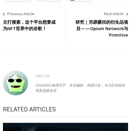
文
Previous Article
Next Article
章
主打搜索，这个平台想要成
研究｜另辟蹊径的衍生品项
为NFT世界中的谷歌！
目——Opium Network与
导
Primitive
航
HAO, ZUI
ChainDAO御用写手，专业编辑，高级打杂，专注区块链应
用及国家政策
RELATED ARTICLES