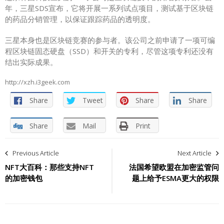
年，三星SDS宣布，它将开展一系列试点项目，测试基于区块链
的药品分销管理，以保证跟踪药品的透明度。
三星本身也是区块链竞赛的参与者。该公司之前申请了一项可编
程区块链固态硬盘（SSD）和开关的专利，尽管这项专利还没有
结出实际成果。
http://xzh.i3geek.com
Share
Tweet
Share
Share
Share
Mail
Print
文
Previous Article
Next Article
章
NFT大百科：那些支持NFT
法国希望欧盟在加密监管问
的加密钱包
题上给予ESMA更大的权限
导
航