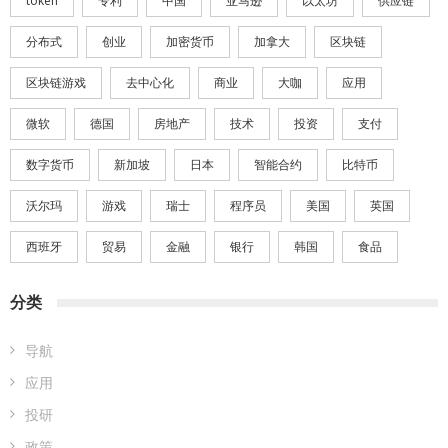
token
专利
中国
亚马逊
以太坊
供应链
分布式
创业
加密货币
加拿大
区块链
区块链游戏
去中心化
商业
大咖
应用
微软
德国
房地产
技术
投资
支付
数字货币
新加坡
日本
智能合约
比特币
沃尔玛
游戏
瑞士
程序员
美国
英国
西班牙
贸易
金融
银行
韩国
食品
分类
导航
应用
投研
政策