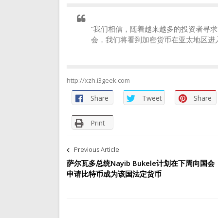
“我们相信，随着越来越多的投资者寻
会，我们将看到加密货币在亚太地区进入自己
http://xzh.i3geek.com
Share
Tweet
Share
Print
文
Previous Article
章
萨尔瓦多总统Nayib Bukele计划在下周向国会
申请比特币成为该国法定货币
导
航