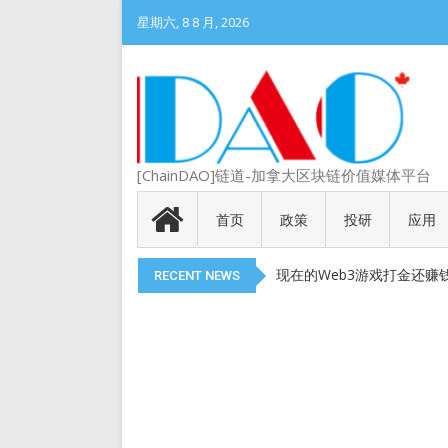
星期六, 8 8 月, 2026
DePIN 为 Web3 带来
[ChainDAO]链道-加拿大区块链价值媒体平台
Meme 币 vs 精英币：
代币就是产品
首页
政策
投研
应用
以太币现货 ETF 获得 SEC
现在的Web3游戏打金还赚
RECENT NEWS
DePIN 为 Web3 带来
Meme 币 vs 精英币：
代币就是产品
以太币现货 ETF 获得 SEC
现在的Web3游戏打金还赚