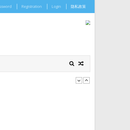
assword
Registration
Login
隐私政策