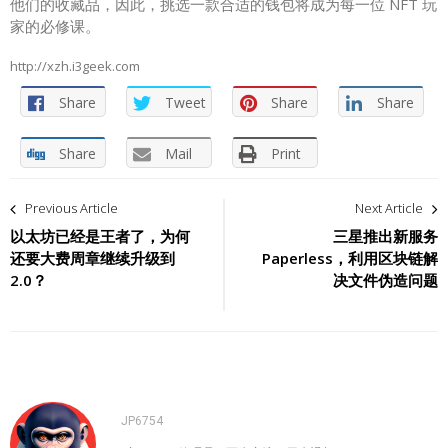
他们的收藏品，因此，挑选一款合适的钱包将成为每一位 NFT 玩
家的必修课。
http://xzh.i3geek.com
Share
Tweet
Share
Share
Share
Mail
Print
文
Previous Article
Next Article
章
以太坊已经是王者了，为何
三星推出新服务
还要大费周章继续升级到
Paperless，利用区块链解
导
2.0？
决文件伪造问题
航
JP6754