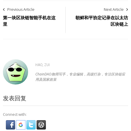
文
Previous Article
Next Article
章
第一块区块链智能手机在这
朝鲜和平协定记录在以太坊
里
区块链上
导
航
HAO, ZUI
ChainDAO御用写手，专业编辑，高级打杂，专注区块链应
用及国家政策
发表回复
Connect with: