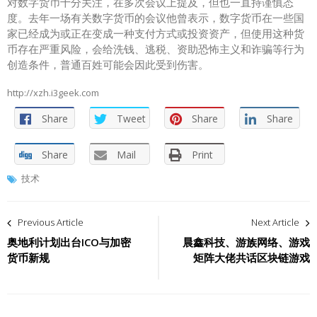
对数字货币十分关注，在多次会议上提及，但也一直持谨慎态
度。去年一场有关数字货币的会议他曾表示，数字货币在一些国
家已经成为或正在变成一种支付方式或投资资产，但使用这种货
币存在严重风险，会给洗钱、逃税、资助恐怖主义和诈骗等行为
创造条件，普通百姓可能会因此受到伤害。
http://xzh.i3geek.com
Share
Tweet
Share
Share
Share
Mail
Print
技术
文
Previous Article
Next Article
章
奥地利计划出台ICO与加密
晨鑫科技、游族网络、游戏
货币新规
矩阵大佬共话区块链游戏
导
航