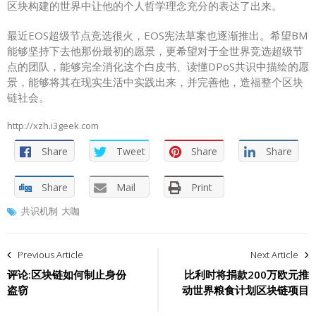
区块构建的世界中让他的个人哲学理念充分的表达了出来。
最近EOS超级节点竞选很火，EOS宪法草案也逐渐推出。希望BM
能够坚持下去他那份最初的愿景，更希望对于全世界竞选超级节
点的团队，能够完全消化这个白皮书、读懂DPoS共识中描绘的愿
景，能够将其在现实生活中实践出来，并完善他，造福整个区块
链社会。
http://xzh.i3geek.com
Share
Tweet
Share
Share
Share
Mail
Print
共识机制
大咖
文
Previous Article
Next Article
章
评论:区块链如何制止身份
比利时将捐款200万欧元推
盗窃
动世界粮食计划区块链项目
导