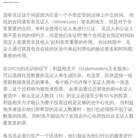
———-
选举见证这个词是因为它是一个不受监管的法律上中立的词。 传
统的合同通常有见证人（Witnesses）签名的地方。但是对于非
常重要的合同，有时会使用公证人来进行公证。 见证人和公证人
都不是合同的缔约方，但是他们在证明”整个合同是在指定时间由
指定人签署而非其他人”起到非常重要的作用。 在比特股中，见
证人通过将其包含在链的区块中来起到类似的验证签名和时间戳
事务的作用。
在DPOS的共识协议下，利益相关方（Stakeholders又名股东）
可以选择任意数量的见证人来生成区块。在这里，区块是指一组
更新数据库状态的事务。 每个账户允许每个见证人拥有一张选
票，这个过程称为被批准投票。 如果说通过总审批的前N名证人
被选中，那么见证人数目（N）的定义必须至少有50％的投票，
利益相关方才能认为整个投票过程是足够的去中心化的。 当利益
相关者提出他们所希望的见证人数量时，他们也必须投不低于该
数量的投票。 同时也不能说为了实现去中心化而投出比见证人数
量更多的票。
每当见证者们生产一个区块时，他们都会为他们付出的服务进行