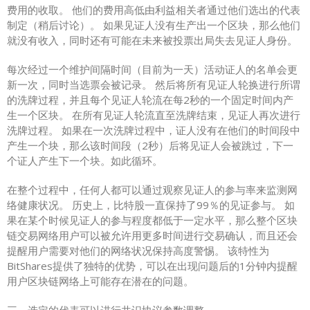
费用的收取。 他们的费用高低由利益相关者通过他们选出的代表
制定（稍后讨论）。 如果见证人没有生产出一个区块，那么他们
就没有收入，同时还有可能在未来被投票出局失去见证人身份。
每次经过一个维护间隔时间（目前为一天）活动证人的名单会更
新一次，同时当选票会被记录。 然后将所有见证人轮换进行所谓
的洗牌过程，并且每个见证人轮流在每2秒的一个固定时间内产
生一个区块。 在所有见证人轮流直至洗牌结束，见证人再次进行
洗牌过程。 如果在一次洗牌过程中，证人没有在他们的时间段中
产生一个块，那么该时间段（2秒）后将见证人会被跳过，下一
个证人产生下一个块。如此循环。
在整个过程中，任何人都可以通过观察见证人的参与率来监测网
络健康状况。 历史上，比特股一直保持了99％的见证参与。 如
果在某个时候见证人的参与程度都低于一定水平，那么整个区块
链交易网络用户可以被允许用更多时间进行交易确认，而且还会
提醒用户需要对他们的网络状况保持高度警惕。 该特性为
BitShares提供了独特的优势，可以在出现问题后的1分钟内提醒
用户区块链网络上可能存在潜在的问题。
三、选定的代表可以进行共识协议参数调整