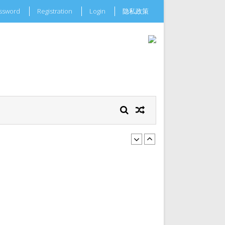
assword
Registration
Login
隐私政策