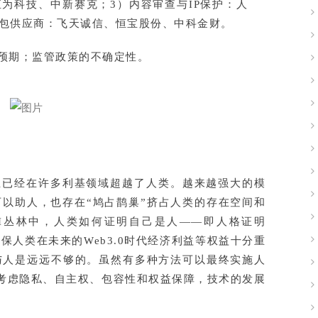
为科技、中新赛克；3）内容审查与IP保护：人
钱包供应商：飞天诚信、恒宝股份、中科金财。
不及预期；监管政策的不确定性。
且已经在许多利基领域超越了人类。越来越强大的模
可以助人，也存在“鸠占鹊巢”挤占人类的存在空间和
AI丛林中，人类如何证明自己是人——即人格证明
），这对确保人类在未来的Web3.0时代经济利益等权益十分重
与人是远远不够的。虽然有多种方法可以最终实施人
优先考虑隐私、自主权、包容性和权益保障，技术的发展