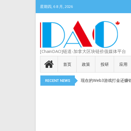
星期四, 6 8 月, 2026
DePIN 为 Web3 带来
[ChainDAO]链道-加拿大区块链价值媒体平台
Meme 币 vs 精英币：
代币就是产品
首页
政策
投研
应用
以太币现货 ETF 获得 SEC
现在的Web3游戏打金还赚
RECENT NEWS
DePIN 为 Web3 带来
Meme 币 vs 精英币：
代币就是产品
以太币现货 ETF 获得 SEC
现在的Web3游戏打金还赚