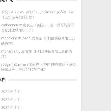
发链 FAB -Fast Access Blockchain
发表在《
全
球区块链专利排行榜
》
catherine03x
发表在《
美国SEC这一次可能更不
会批准比特币ETF了
》
madeleinedeloach
发表在《
[译]区块链开发工具
的需求
》
morrispercy
发表在《
[译]区块链开发工具的需
求
》
rodgerlieberman
发表在《
[中国]中国将建区块链
国家标准，最快2019年完成
》
归档
2024 年 5 月
2024 年 4 月
2024 年 3 月