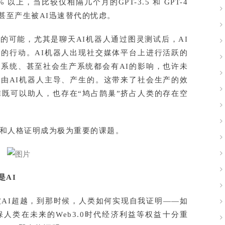
以上，当比较仅相隔几个月的GPT-3.5 和 GPT-4
甚至产生被AI迅速替代的忧虑。
的可能，尤其是聊天AI机器人通过图灵测试后，AI
的行动。AI机器人出现社交媒体平台上进行活跃的
系统、甚至社会生产系统都会有AI的影响，也许未
由AI机器人主导、产生的。这带来了社会生产的效
I既可以助人，也存在“鸠占鹊巢”挤占人类的存在空
份和人格证明成为极为重要的课题。
是AI
被AI超越，到那时候，人类如何实现自我证明——如
人类在未来的Web3.0时代经济利益等权益十分重