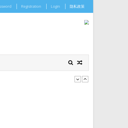
assword
Registration
Login
隐私政策