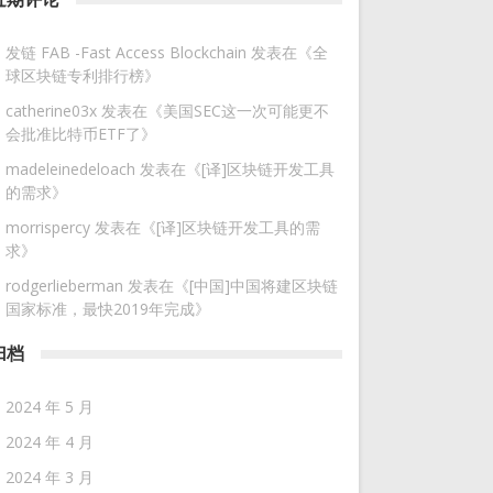
发链 FAB -Fast Access Blockchain
发表在《
全
球区块链专利排行榜
》
catherine03x
发表在《
美国SEC这一次可能更不
会批准比特币ETF了
》
madeleinedeloach
发表在《
[译]区块链开发工具
的需求
》
morrispercy
发表在《
[译]区块链开发工具的需
求
》
rodgerlieberman
发表在《
[中国]中国将建区块链
国家标准，最快2019年完成
》
归档
2024 年 5 月
2024 年 4 月
2024 年 3 月