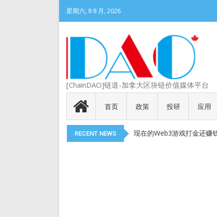
星期六, 8 8 月, 2026
DePIN 为 Web3 带来
[ChainDAO]链道-加拿大区块链价值媒体平台
Meme 币 vs 精英币：
代币就是产品
首页
政策
投研
应用
以太币现货 ETF 获得 SEC
现在的Web3游戏打金还赚
RECENT NEWS
DePIN 为 Web3 带来
Meme 币 vs 精英币：
代币就是产品
以太币现货 ETF 获得 SEC
现在的Web3游戏打金还赚