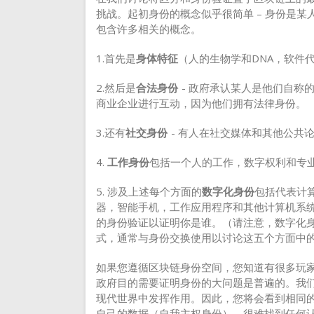
挑战。起初身份的概念似乎很简单 – 身份是
包含许多相关的概念。
1.首先是
身体特征
（人的生物学和DNA，软件
2.然后是
合法身份
- 政府承认某人是他们自称
商业企业进行互动，因为他们拥有法律身份。
3.还有
社交身份
- 有人在社交媒体和其他公共
4.
工作身份
包括一个人的工作，数字权利和专
5. 涉及上述每个方面的
数字化身份
包括代表计
器，智能手机，工作应用程序和其他计算机系
的身份验证以证明你是谁。（请注意，数字化
式，通常与身份交换使用以讨论这五个方面中
如果您遵循区块链身份空间，您知道有很多玩
政府目的需要证明身份的大问题是普遍的。我
现代世界中发挥作用。因此，您将会看到相同
自己的数据（自我主权身份）。很难找到任何