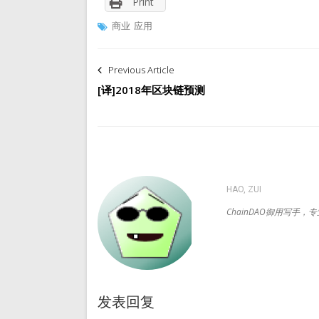
Print
商业
应用
文
Previous Article
章
[译]2018年区块链预测
导
航
HAO, ZUI
ChainDAO御用写手
发表回复