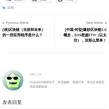
应用
文
Previous Article
Next Article
章
[译]区块链（当前和未来）
[中国·何玺]爆炒区块链3.0
的一些应用程序是什么？
概念，EOS想超ETH（以太
导
坊），没那么简单！
航
HAO, ZUI
ChainDAO御用写手，专业编辑，高级打杂，专注区块链应
用及国家政策
发表回复