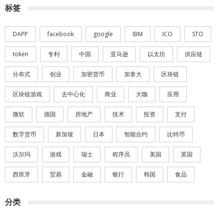
标签
DAPP
facebook
google
IBM
ICO
STO
token
专利
中国
亚马逊
以太坊
供应链
分布式
创业
加密货币
加拿大
区块链
区块链游戏
去中心化
商业
大咖
应用
微软
德国
房地产
技术
投资
支付
数字货币
新加坡
日本
智能合约
比特币
沃尔玛
游戏
瑞士
程序员
美国
英国
西班牙
贸易
金融
银行
韩国
食品
分类