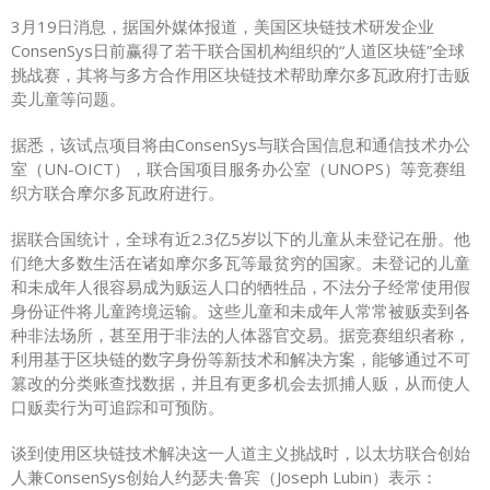
3月19日消息，据国外媒体报道，美国区块链技术研发企业
ConsenSys日前赢得了若干联合国机构组织的“人道区块链”全球
挑战赛，其将与多方合作用区块链技术帮助摩尔多瓦政府打击贩
卖儿童等问题。
据悉，该试点项目将由ConsenSys与联合国信息和通信技术办公
室（UN-OICT），联合国项目服务办公室（UNOPS）等竞赛组
织方联合摩尔多瓦政府进行。
据联合国统计，全球有近2.3亿5岁以下的儿童从未登记在册。他
们绝大多数生活在诸如摩尔多瓦等最贫穷的国家。未登记的儿童
和未成年人很容易成为贩运人口的牺牲品，不法分子经常使用假
身份证件将儿童跨境运输。这些儿童和未成年人常常被贩卖到各
种非法场所，甚至用于非法的人体器官交易。据竞赛组织者称，
利用基于区块链的数字身份等新技术和解决方案，能够通过不可
篡改的分类账查找数据，并且有更多机会去抓捕人贩，从而使人
口贩卖行为可追踪和可预防。
谈到使用区块链技术解决这一人道主义挑战时，以太坊联合创始
人兼ConsenSys创始人约瑟夫·鲁宾（Joseph Lubin）表示：