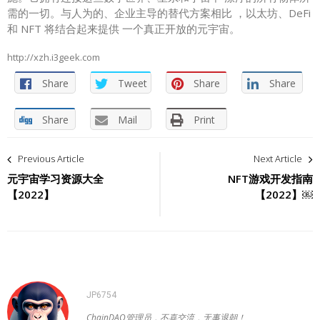
需的一切。与人为的、企业主导的替代方案相比 ，以太坊、DeFi
和 NFT 将结合起来提供 一个真正开放的元宇宙。
http://xzh.i3geek.com
Share
Tweet
Share
Share
Share
Mail
Print
文
Previous Article
Next Article
章
元宇宙学习资源大全
NFT游戏开发指南
【2022】
【2022】￼
导
航
JP6754
ChainDAO管理员，不喜交流，无事退朝！