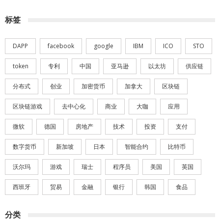
标签
DAPP
facebook
google
IBM
ICO
STO
token
专利
中国
亚马逊
以太坊
供应链
分布式
创业
加密货币
加拿大
区块链
区块链游戏
去中心化
商业
大咖
应用
微软
德国
房地产
技术
投资
支付
数字货币
新加坡
日本
智能合约
比特币
沃尔玛
游戏
瑞士
程序员
美国
英国
西班牙
贸易
金融
银行
韩国
食品
分类