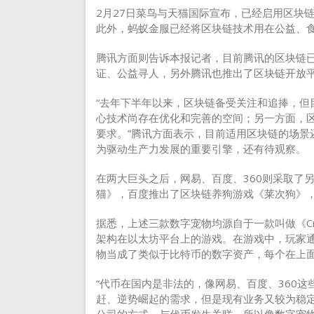
2月27日菜鸟与天猫国际宣布，已经启用区块
此外，蚂蚁金服已经将区块链技术用在公益、
腾讯方面则告诉本报记者，目前腾讯的区块链
证、公益寻人，另外腾讯也推出了区块链开放平台
“去年下半年以来，区块链备受关注和追捧，但
心技术尚存在优化和完善的空间；另一方面，
要求。”腾讯方面表示，目前适用区块链的场景
为驱动生产力发展的重要引擎，还有待观察。
在两大巨头之后，网易、百度、360则采取了
猫》，百度推出了区块链养狗游戏《莱次狗》，
据悉，上述三款数字宠物均源自于一款叫做《Cry
架构在以太坊平台上的游戏。在游戏中，玩家
物当成了类似于比特币的数字资产，每个在上
“代币在国内是非法的，像网易、百度、360
赶、逆势崛起的需求，但是现有业务又较为稳
公司的方式，与代币发生关联。所以像数字宠