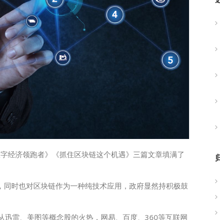
数字经济领跑者》《抓住区块链这个机遇》三篇文章填满了
系，同时也对区块链作为一种纯技术应用，政府显然持积极鼓
从
迅雷
、美图等概念股的火热，
网易
、
百度
、360等互联网