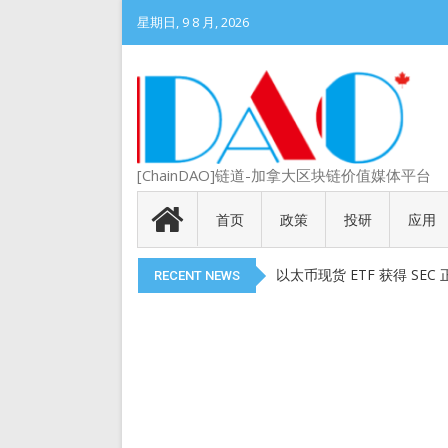
星期日, 9 8 月, 2026
[ChainDAO]链道-加拿大区块链价值媒体平台
DePIN 为 Web3 带来
Meme 币 vs 精英币：
首页
政策
投研
应用
代币就是产品
以太币现货 ETF 获得 SEC
RECENT NEWS
现在的Web3游戏打金还赚
DePIN 为 Web3 带来
Meme 币 vs 精英币：
代币就是产品
以太币现货 ETF 获得 SEC