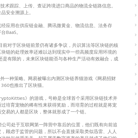
链技术跟踪、上传、查证跨境进口商品的物流全链路信息。
食品安全溯源上。
已经应用在供应链金融、腾讯微黄金、物流信息、法务存
BaaS。
目前对于区块链前景仍有诸多争议，共识算法等区块链的核
区块链的处理效率还难以达到现实中一些高频度应用环境的
还是有限的，未来区块链能否与各种生产活动有效融合，成
另外一种策略。网易被曝出内测区块链养猫游戏《网易招财
360也推出了区块猫。
ptoKitties》的游戏，号称是全球首个采用区块链技术并
通过培育宠物的稀有性来获得奖励，而培育的过程就是将宠
面交易的人都是区块，整体就形成了一个链。
这些公司处于互联网第一阵营中靠后的位置，他们既有向前追
定，顾虑于监管的问题，所以不会直接采取类似迅雷、人人
物这种与代币无关，却又属于数字资产的产品就成了他们的