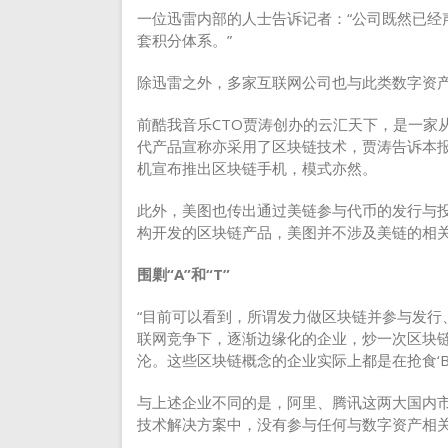
一位迅雷内部的人士告诉记者：“公司既然已经
套积分体系。”
除迅雷之外，多家互联网公司也与此类数字资
前酷我音乐CTO贾涛创办的云汇天下，是一家从
代产品宣称亦采用了区块链技术，贾涛告诉本
机宣布推出区块链手机，模式亦然。
此外，美图也传出通过美链参与代币的发行与
构开发的区块链产品，美图并不涉及美链的相关
围剿“A”和“T”
“目前可以看到，所谓发力做区块链并参与发行
联网竞争下，逐渐边缘化的企业，炒一次区块
沦。这些区块链概念的企业实际上都是在抢食‘B
与上述企业不同的是，阿里、腾讯这两大国内
技术解决方案中，没有参与任何与数字资产相