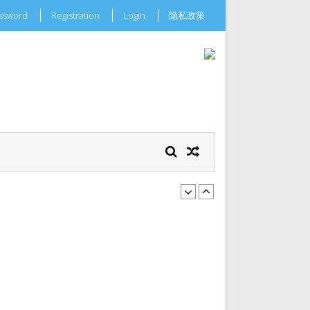
assword
Registration
Login
隐私政策