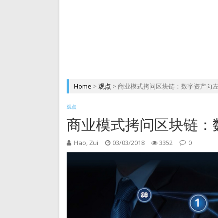
现在的Web3游戏打金还赚
DePIN 为 Web3 带来
Home
>
观点
>
商业模式拷问区块链：数字资产向左
观点
商业模式拷问区块链：
Hao, Zui
03/03/2018
3352
0