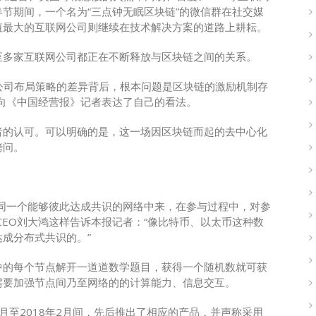
节期间，一个名为“三点钟无眠区块链”的微信群在社交媒
值最大的互联网公司则继续在技术解决方案的道路上耕耘。
至多家互联网公司都正在不断释放与区块链之间的关系。
大公司布局策略的差异背后，根本问题是区块链的激励机制存
向《中国经营报》记者表达了自己的看法。
者的认可。可以明确的是，这一场因区块链而起的去中心化
拷问。
同一个能够彼此达成共识的网络中来，在参与过程中，对参
CEO刘大鸿这样告诉本报记者：“像比特币、以太币这种数
成分布式共识的。”
中的每个节点解开一道道数学题目，获得一个随机数就可获
需要加强节点间乃至网络的的计算能力、信息交互。
2月至2018年2月间，先后推出了相应的产品，并声称采用