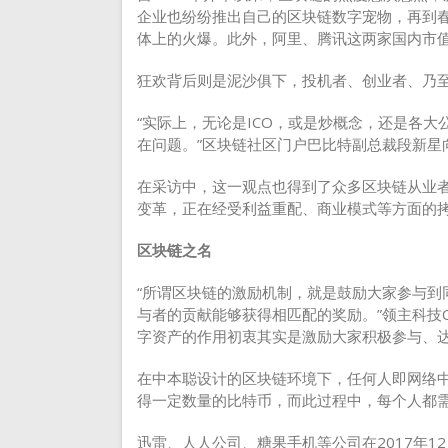
企业也纷纷推出自己的区块链数字宠物，再到春
体上的火爆。此外，
阿里
、
腾讯
这两家国内市
狂欢背后则是泥沙俱下，投机者、创业者、乃
“实际上，无论是ICO，或是炒概念，还是各
在问题。”区块链社区门户巴比特副总裁段新星
在采访中，这一观点也得到了众多区块链从业
变革，正在经受利益重配、商业模式等方面的
区块链之名
“所谓区块链的激励机制，就是鼓励大家参与到
与者的贡献能够获得相匹配的奖励。”领主科技
字资产的作用初衷其实是激励大家积极参与、达
在中本聪设计的区块链环境下，任何人即网络
得一定数量的比特币，而此过程中，每个人都
迅雷、
人人公司
、糖果手机等公司在2017年1