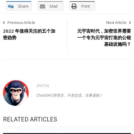
Share
Mail
Print
文
Previous Article
Next Article
章
2022 年值得关注的五个加
元宇宙时代，加密世界需要
密趋势
一个专为元宇宙打造的公链
导
基础设施吗？
航
JP6754
ChainDAO管理员，不喜交流，无事退朝！
RELATED ARTICLES