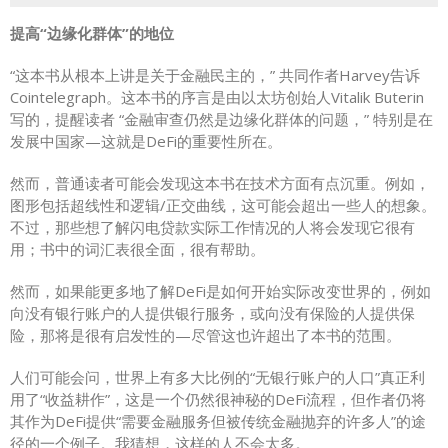
提高“边缘化群体”的地位
“这本书从根本上讲是关于金融民主的，” 共同作者Harvey告诉
Cointelegraph。这本书的序言是由以太坊创始人Vitalik Buterin
写的，提醒读者 “金融审查仍然是边缘化群体的问题，” 特别是在
发展中国家—这就是DeFi的重要性所在。
然而，普通读者可能会发现这本书在技术方面有点沉重。例如，
图形包括超线性和逻辑/正交曲线，这可能会超出一些人的想象。
不过，那些想了解闪电贷款实际工作情况的人将会发现它很有
用；书中的词汇表很全面，很有帮助。
然而，如果能更多地了解DeFi是如何开始实际改变世界的，例如
向没有银行账户的人提供银行服务，或向没有保险的人提供保
险，那将是很有启发性的—尽管这也许超出了本书的范围。
人们可能会问，世界上有多大比例的“无银行账户的人口”真正利
用了“收益耕作”，这是一个仍然很神秘的DeFi流程，但作者仍将
其作为DeFi提供“需要金融服务但被传统金融抛弃的许多人”的途
径的一个例子。我猜想，这样的人不会太多。