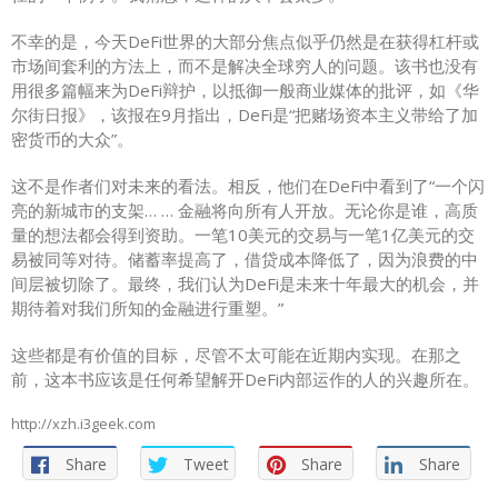
不幸的是，今天DeFi世界的大部分焦点似乎仍然是在获得杠杆或
市场间套利的方法上，而不是解决全球穷人的问题。该书也没有
用很多篇幅来为DeFi辩护，以抵御一般商业媒体的批评，如《华
尔街日报》，该报在9月指出，DeFi是“把赌场资本主义带给了加
密货币的大众”。
这不是作者们对未来的看法。相反，他们在DeFi中看到了“一个闪
亮的新城市的支架… … 金融将向所有人开放。无论你是谁，高质
量的想法都会得到资助。一笔10美元的交易与一笔1亿美元的交
易被同等对待。储蓄率提高了，借贷成本降低了，因为浪费的中
间层被切除了。最终，我们认为DeFi是未来十年最大的机会，并
期待着对我们所知的金融进行重塑。”
这些都是有价值的目标，尽管不太可能在近期内实现。在那之
前，这本书应该是任何希望解开DeFi内部运作的人的兴趣所在。
http://xzh.i3geek.com
Share
Tweet
Share
Share