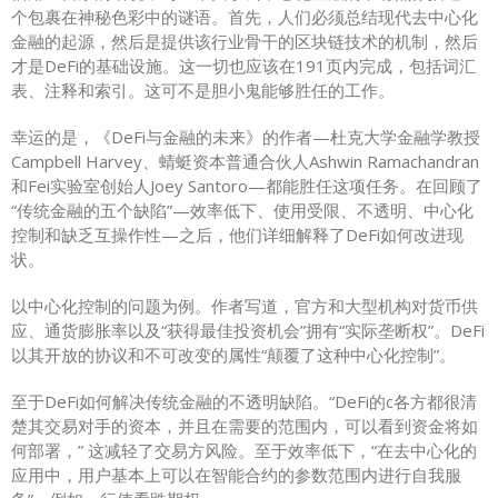
个包裹在神秘色彩中的谜语。首先，人们必须总结现代去中心化
金融的起源，然后是提供该行业骨干的区块链技术的机制，然后
才是DeFi的基础设施。这一切也应该在191页内完成，包括词汇
表、注释和索引。这可不是胆小鬼能够胜任的工作。
幸运的是，《DeFi与金融的未来》的作者—杜克大学金融学教授
Campbell Harvey、蜻蜓资本普通合伙人Ashwin Ramachandran
和Fei实验室创始人Joey Santoro—都能胜任这项任务。在回顾了
“传统金融的五个缺陷”—效率低下、使用受限、不透明、中心化
控制和缺乏互操作性—之后，他们详细解释了DeFi如何改进现
状。
以中心化控制的问题为例。作者写道，官方和大型机构对货币供
应、通货膨胀率以及“获得最佳投资机会”拥有“实际垄断权”。DeFi
以其开放的协议和不可改变的属性“颠覆了这种中心化控制”。
至于DeFi如何解决传统金融的不透明缺陷。“DeFi的c各方都很清
楚其交易对手的资本，并且在需要的范围内，可以看到资金将如
何部署，” 这减轻了交易方风险。至于效率低下，“在去中心化的
应用中，用户基本上可以在智能合约的参数范围内进行自我服