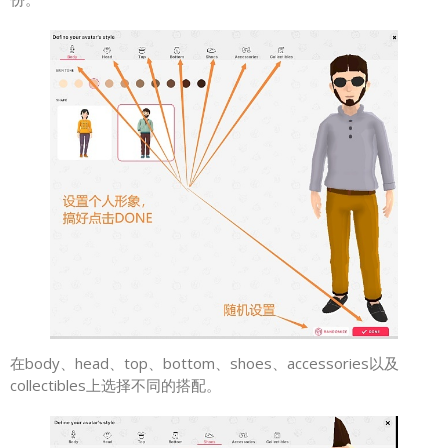
在body、head、top、bottom、shoes、accessories以及
collectibles上选择不同的搭配。