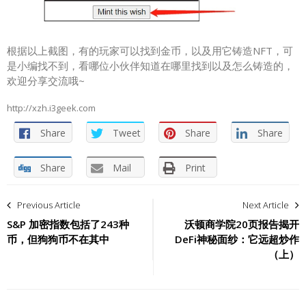
根据以上截图，有的玩家可以找到金币，以及用它铸造NFT，可
是小编找不到，看哪位小伙伴知道在哪里找到以及怎么铸造的，
欢迎分享交流哦~
http://xzh.i3geek.com
Share
Tweet
Share
Share
Share
Mail
Print
文
Previous Article
Next Article
章
S&P 加密指数包括了243种
沃顿商学院20页报告揭开
币，但狗狗币不在其中
DeFi神秘面纱：它远超炒作
导
（上）
航