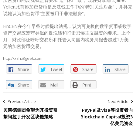
Yellen此前称加密货币是反洗钱工作中的“特别关注对象”，并补充
说她认为加密货币“主要被用于非法融资”。
FinCEN在今年早些时候提出法规，认为可兑换的数字货币或数字
资产交易应遵守类似的反洗钱和打击恐怖主义融资的要求。上个
月，财政部还呼吁交易所和托管人向国内税务局报告超过1万美
元的加密货币交易。
http://xzh.i3geek.com
Share
Tweet
Share
Share
Share
Mail
Print
文
Previous Article
Next Article
章
贝莱德集团希望为其投资引
PayPal及Visa等投资者向
擎阿拉丁开发区块链策略
Blockchain Capital投资3
导
亿美元资金
航