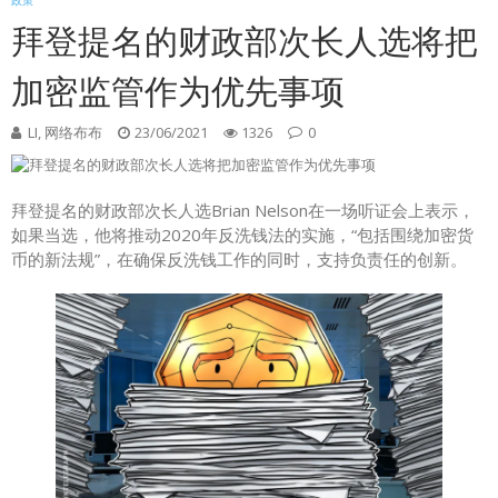
政策
拜登提名的财政部次长人选将把
加密监管作为优先事项
LI, 网络布布
23/06/2021
1326
0
拜登提名的财政部次长人选Brian Nelson在一场听证会上表示，
如果当选，他将推动2020年反洗钱法的实施，“包括围绕加密货
币的新法规”，在确保反洗钱工作的同时，支持负责任的创新。