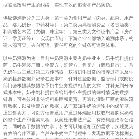
据被篡改时产生的纠纷，实现有效的追责和产品防伪。
供应链溯源分为三大类：第一类为食用产品（肉类、蔬菜、水产
品、婴儿奶粉、中药材等）；第二类为高档消费品（名贵酒类）
和高端艺术区（文物、珠宝等）；第三类为文件证书产品（房产
证、学历证等），实现供应链上下游企业全部纳入追溯体系，构
建来源可查、去向可追、责任可究的全链条可追溯体系。
以牛奶溯源为例：目前牛奶溯源主要有奶牛业主，奶牛饲料提供
商，奶牛灌装厂商，物流方，监管方，售卖方（商场超市）。首
先奶牛业主通过第三方传感器，获得奶牛日常的喂养过程以及牛
奶的检测数据并记录在账本中，针对这些数据，监管部门或防疫
部门会根据其数据给予奶牛业务提供相应的支撑，并补充到分布
式账本中。奶牛饲料提供商给奶牛业主提供的饲料情况的数据上
链后，可有效对非法饲料跟踪和定责。再通过灌装厂商的灌装流
程数据，以及物流方的数据，从而获知牛奶的运输中的保鲜度。
通过售卖方，可以方便普通用户通过终端应用获取想要购买奶粉
的整个生产和售卖流程，从而杜绝非法产品，有效构建政府公信
力，同时基于数据的共享，各方可以知道相互的需求，实现更为
有效的合作互赢。当然在牛奶生产过程中，发现数据不达标则会