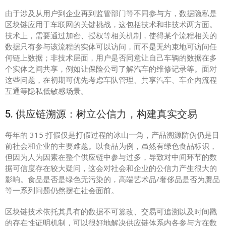
由于涉及从用户到企业再到监管部门等不同参与方，数据隐私是
区块链应用于车联网的关键挑战，这包括技术和非技术两方面。
技术上，需要通过加密、授权等相关机制，使得某个流程相关的
数据只有参与该流程的实体可以访问，而不是无约束地可访问任
何链上数据；非技术层面，用户是否同意让自己车辆的数据在多
个实体之间共享，例如让保险公司了解汽车的维修记录等。面对
这些问题，在初期可优先考虑车队管理、共享汽车、车企内流程
互通等隐私低敏感场景。
5. 供应链溯源：树立公信力，构建真实交易
每年的 315 打假仅是打假过程的冰山一角，产品溯源防伪仍是目
前社会和企业的主要难题。以食品为例，虽然有绿色食品标识，
但因为人为因素在整个供应链中参与过多，导致对中间环节的数
据可信度存在较大疑问，这会对社会和企业的公信力产生很大的
影响。食品是否是绿色无污染的，高端艺术品/奢侈品是否为赝品
等一系列问题仍然摆在社会面前。
区块链技术依托其具有的数据不可篡改、交易可追溯以及时间戳
的存在性证明机制，可以很好地解决供应链体系内各参与方在数