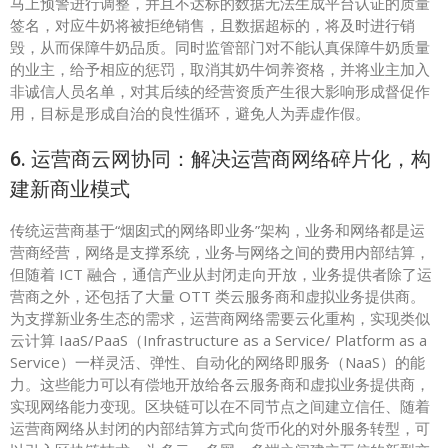
马上预警进行调整，并且不达标的数据无法生成平台认证的质量
签名，对应牛奶将被拒绝销售，且数据超标的，将及时进行销
毁，从而保障牛奶品质。同时监管部门对不能认真保障牛奶质量
的业主，给予相应的惩罚，取消其奶牛饲养资格，并将业主加入
非诚信人员名单，对其后续的经营资质产生很大影响形成督促作
用，目标是形成自治的良性循环，避免人为弄虚作假。
6. 运营商云网协同：解决运营商网络碎片化，构
建新商业模式
传统运营商基于“烟囱式的网络即业务”架构，业务和网络都是运
营商经营，网络是支撑系统，业务与网络之间的费用内部结算，
但随着 ICT 融合，通信产业从封闭走向开放，业务提供者除了运
营商之外，还包括了大量 OTT 类云服务商和虚拟业务提供商。
为支撑新业务生态的需求，运营商网络需要云化重构，实现类似
云计算 IaaS/PaaS（Infrastructure as a Service/ Platform as a
Service）一样灵活、弹性、自动化的网络即服务（NaaS）的能
力。这些能力可以有偿地开放给各云服务商和虚拟业务提供商，
实现网络能力变现。区块链可以在不同节点之间建立信任、随着
运营商网络从封闭的内部结算方式向货币化的对外服务转型，可