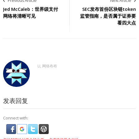
Previous Article
Next Article
章
Jed McCaleb：世界级支付
SEC发布首份区块链token
网络将清晰可见
监管指南，是否属于证券要
导
看四大点
航
LI, 网络布布
发表回复
Connect with: