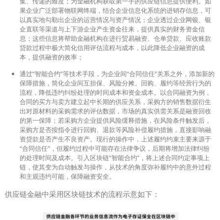
集、传递的难度；为金融机构获取第一手的供应链信息提供便利。如
果企业广泛部署物联网终端，结合企业信息化系统的进销存信息，可
以真实地勾勒出企业的运营情况与资产情况；企业透过企业网银、银
企直联等渠道与上下游企业产生资金往来，提供真实的财务资金信
息；这些信息将帮助金融机构在进行贸易融资、仓单贷款、应收账款
贷款过程中极大简化信用评估流程与成本，以此降低企业融资的成
本，提供融资的效率；
通过“智能合约”等技术手段，为企业间“合同信任”关系之外，添加新的
保障措施，简化企业间互担保、风险分摊、回购、履约等经营行为的
流程，降低违约纠纷处理的时间成本和资金成本。以合同融资为例，
合同的买方与卖方建立起中长期的供应关系，采购方的销售数据衍生
出对原材料的采购需求的评估数据，市场的真实供需关系是融资回收
的第一保障；若采购方企业提供风险缓释措施，在风险条件触发后，
采购方是否按指令进行回购、退款等风险补偿履约措施，直接影响融
资贷款是否产生不良资产。现行的操作中，上述履约约束主要来源于
“合同信任”，但履约过程中可能存在法律争议，后期将增加法律纠纷
的处理时间及成本。引入区块链“智能合约”，将上述合同约定事项上
链，使其变为自动触发与操作，从技术的角度弥补履约中的意外过程
和主观违约可能，保障融资安全。
供应链金融中采用区块链技术的流程示意如下：