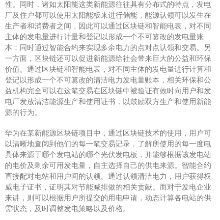
性。同时，诸如太阳能这类新能源往往具有分布式的特点，发电
厂及住户都可以使用太阳能板来进行储能，能源认领可以发生在
生产者和消费者之间，因此可以通过区块链和智能电表，对不同
主体的发电量进行计量和登记以形成一个不可篡改的发电量账
本；同时通过智能合约来实现多余电力的点对点认领和交易。另
一方面，区块链还可以促进新能源给社会带来巨大的公益和环保
价值。通过区块链和智能电表，对不同主体的发电量进行计算和
登记以形成一个不可篡改的清洁电力发电量账本，相关环保和公
益机构完全可以在这笔交易在区块链中被验证有效时向用户和发
电厂发放清洁能源生产和使用证书，以鼓励双方生产和使用新能
源的行为。
华为在某新能源区块链项目中，通过区块链技术的使用，用户可
以清晰地查阅到他们的每一笔交易记录，了解所使用的每一度电
具体来源于哪个发电站的哪个光伏发电板，并能够根据该发电站
的电价及剩余可用发电量，自主选择自己的供电来源。智能合约
直接配对电站和用户间的认领。通过认领清洁电力，用户获得权
威电子证书，证明其对节能减排做的相关贡献。而对于发电企业
来讲，则可以根据用户所提交的用电申请，动态计算各电站的供
需状态，及时调整发电策略以及价格。