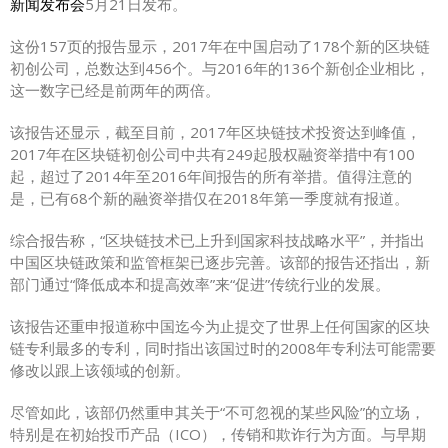
新闻发布会
5月21日发布。
这份157页的报告显示，2017年在中国启动了178个新的区块链
初创公司，总数达到456个。与2016年的136个新创企业相比，
这一数字已经是前两年的两倍。
该报告还显示，截至目前，2017年区块链技术投资达到峰值，
2017年在区块链初创公司中共有249起股权融资举措中有100
起，超过了2014年至2016年间报告的所有举措。值得注意的
是，已有68个新的融资举措仅在2018年第一季度就有报道。
综合报告称，“区块链技术已上升到国家科技战略水平”，并指出
中国区块链政策和监管框架已逐步完善。该部的报告还指出，新
部门通过“降低成本和提高效率”来“促进”传统行业的发展。
该报告还重申报道称中国迄今为止提交了世界上任何国家的
区块
链专利最多的专利
，同时指出该国过时的2008年专利法可能需要
修改以跟上该领域的创新。
尽管如此，该部仍然重申其关于“不可忽视的某些风险”的立场，
特别是在初始投币产品（ICO），传销和欺诈行为方面。与早期