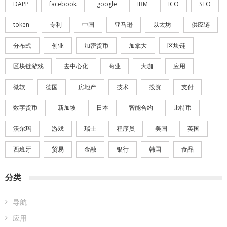
DAPP
facebook
google
IBM
ICO
STO
token
专利
中国
亚马逊
以太坊
供应链
分布式
创业
加密货币
加拿大
区块链
区块链游戏
去中心化
商业
大咖
应用
微软
德国
房地产
技术
投资
支付
数字货币
新加坡
日本
智能合约
比特币
沃尔玛
游戏
瑞士
程序员
美国
英国
西班牙
贸易
金融
银行
韩国
食品
分类
导航
应用