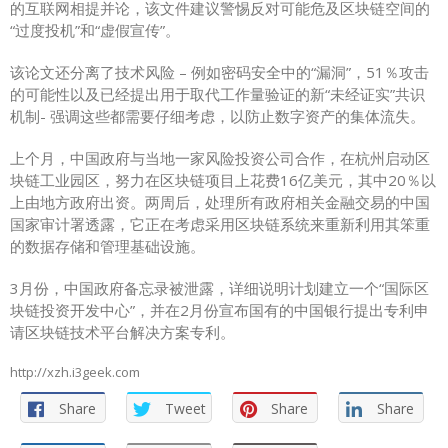
的互联网相提并论，该文件建议警惕反对可能危及区块链空间的
“过度投机”和“虚假宣传”。
该论文还分离了技术风险 – 例如密码安全中的“漏洞”，
51％攻击
的可能性以及已经
提出
用于取代
工作量
验证的新“未经证实”共识
机制- 强调这些都需要仔细考虑，以防止数字资产的集体流失。
上个月，中国政府与当地一家风险投资公司合作，在杭州
启动
区
块链工业园区，努力在区块链项目上花费16亿美元，其中20％以
上由地方政府出资。两周后，处理所有政府相关金融交易的中国
国家审计署
透露
，它正在考虑采用区块链系统来重新利用其笨重
的数据存储和管理基础设施。
3月份，中国政府备忘录被泄露，详细说明
计划
建立一个“国际区
块链投资开发中心”，并在2月份宣布国有的中国银行提出
专利
申
请区块链技术平台解决方案专利。
http://xzh.i3geek.com
Share
Tweet
Share
Share