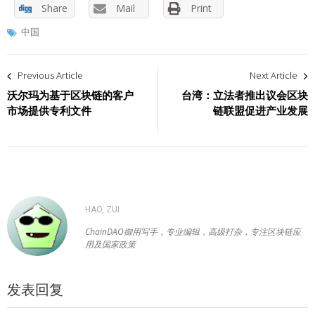
Share
Mail
Print
中国
文
Previous Article
Next Article
章
沃尔玛为基于区块链的客户
台湾：立法者推出议会区块
市场提供专利文件
链联盟促进产业发展
导
航
HAO, ZUI
ChainDAO御用写手，专业编辑，高级打杂，专注区块链应
用及国家政策
发表回复