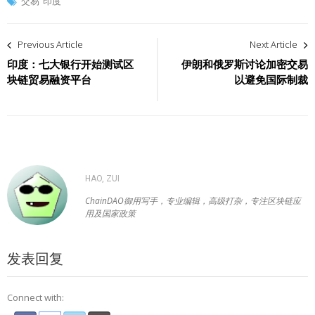
交易
印度
文
Previous Article
Next Article
章
印度：七大银行开始测试区
伊朗和俄罗斯讨论加密交易
块链贸易融资平台
以避免国际制裁
导
航
HAO, ZUI
ChainDAO御用写手，专业编辑，高级打杂，专注区块链应
用及国家政策
发表回复
Connect with: