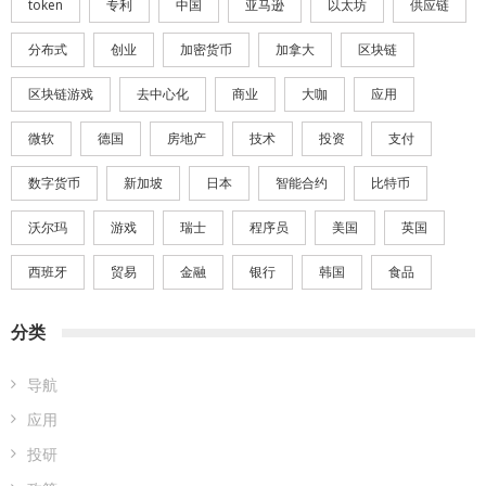
token
专利
中国
亚马逊
以太坊
供应链
分布式
创业
加密货币
加拿大
区块链
区块链游戏
去中心化
商业
大咖
应用
微软
德国
房地产
技术
投资
支付
数字货币
新加坡
日本
智能合约
比特币
沃尔玛
游戏
瑞士
程序员
美国
英国
西班牙
贸易
金融
银行
韩国
食品
分类
导航
应用
投研