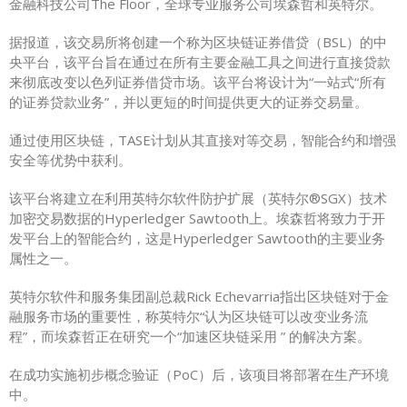
金融科技公司The Floor，全球专业服务公司埃森哲和
英特尔
。
据报道，该交易所将创建一个称为
区块链
证券借贷（BSL）的中
央平台，该平台旨在通过在所有主要金融工具之间进行直接贷款
来彻底改变
以色列
证券借贷市场。该平台将设计为“一站式“所有
的证券贷款业务”，并以更短的时间提供更大的证券交易量。
通过使用区块链，TASE计划从其直接对等交易，智能合约和增强
安全等优势中获利。
该平台将建立在利用英特尔软件防护扩展（英特尔®SGX）技术
加密交易数据的Hyperledger Sawtooth上。埃森哲将致力于开
发平台上的智能合约，这是Hyperledger Sawtooth的主要业务
属性之一。
英特尔软件和服务集团副总裁Rick Echevarria指出区块链对于金
融服务市场的重要性，称英特尔“认为区块链可以改变业务流
程”，而埃森哲正在研究一个“加速区块链
采用
” 的解决方案。
在成功实施初步概念验证（PoC）后，该项目将部署在生产环境
中。