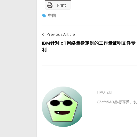
Print
中国
文
Previous Article
章
IBM针对IoT网络量身定制的工作量证明文件专
利
导
航
HAO, ZUI
ChainDAO御用写手