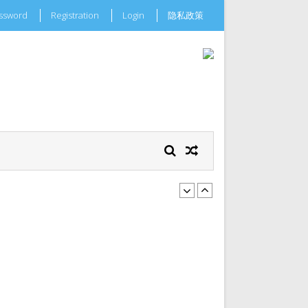
assword
Registration
Login
隐私政策