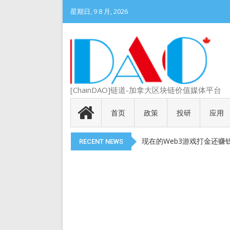
星期日, 9 8 月, 2026
DePIN 为 Web3 带来
[ChainDAO]链道-加拿大区块链价值媒体平台
Meme 币 vs 精英币：
代币就是产品
首页
政策
投研
应用
以太币现货 ETF 获得 SEC
现在的Web3游戏打金还赚
RECENT NEWS
DePIN 为 Web3 带来
Meme 币 vs 精英币：
代币就是产品
以太币现货 ETF 获得 SEC
现在的Web3游戏打金还赚