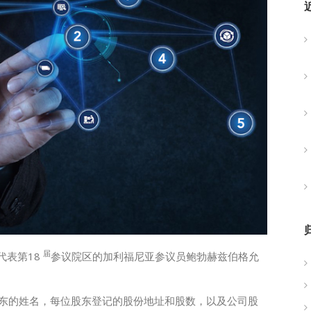
届
代表第18
参议院区的加利福尼亚参议员鲍勃赫兹伯格允
东的姓名，每位股东登记的股份地址和股数，以及公司股