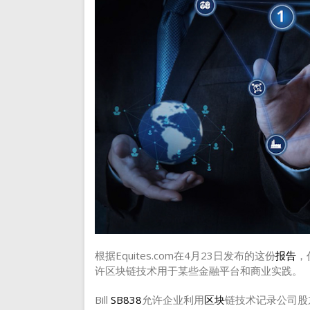
根据Equites.com在4月23日发布的这份
报告
，
许区块链技术用于某些金融平台和商业实践。
Bill
SB838
允许企业利用
区块
链技术记录公司股