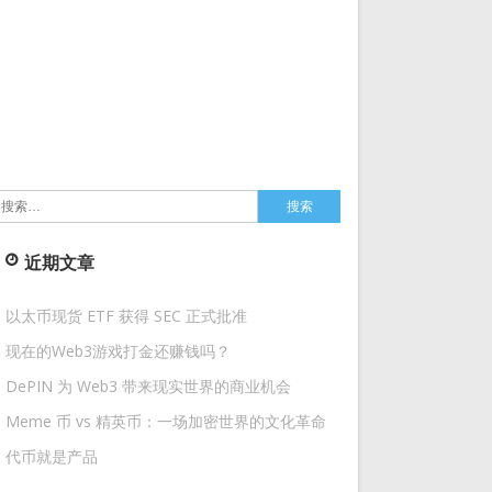
搜
索：
近期文章
以太币现货 ETF 获得 SEC 正式批准
现在的Web3游戏打金还赚钱吗？
DePIN 为 Web3 带来现实世界的商业机会
Meme 币 vs 精英币：一场加密世界的文化革命
代币就是产品