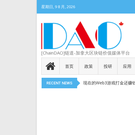
星期日, 9 8 月, 2026
DePIN 为 Web3 带来
[ChainDAO]链道-加拿大区块链价值媒体平台
Meme 币 vs 精英币：
代币就是产品
首页
政策
投研
应用
以太币现货 ETF 获得 SEC
现在的Web3游戏打金还赚
RECENT NEWS
DePIN 为 Web3 带来
Meme 币 vs 精英币：
代币就是产品
以太币现货 ETF 获得 SEC
现在的Web3游戏打金还赚