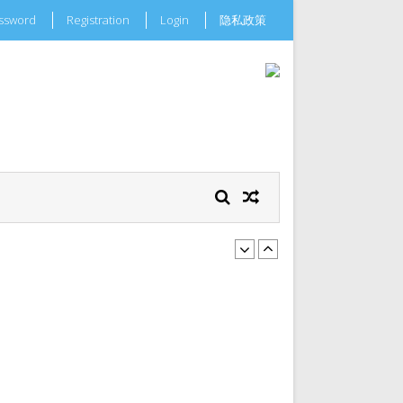
assword
Registration
Login
隐私政策