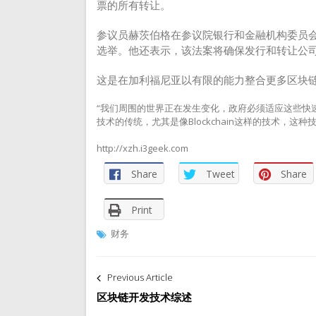
票的所有转让。
参议员赫茨伯格在参议院银行和金融机构委员
选举。他还表示，该法案将确保发行和转让公
这是在加利福尼亚以有限的能力整合更多区块
“我们周围的世界正在发生变化，政府必须适应这些快
技术的传统，尤其是像Blockchain这样的技术，
http://xzh.i3geek.com
Share
Tweet
Share
Print
财务
文
Previous Article
章
区块链开发技术综述