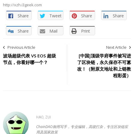
http://xzh.i3geek.com
Share
Tweet
Share
Share
Share
Mail
Print
文
Previous Article
Next Article
章
波场超级代表 VS EOS 超级
[中国]顶级学府事件被写进
节点，你看好哪一个？
了区块链，永久保存不可篡
导
改！（附原文地址和上链教
程彩蛋）
航
HAO, ZUI
ChainDAO御用写手，专业编辑，高级打杂，专注区块链应
用及国家政策