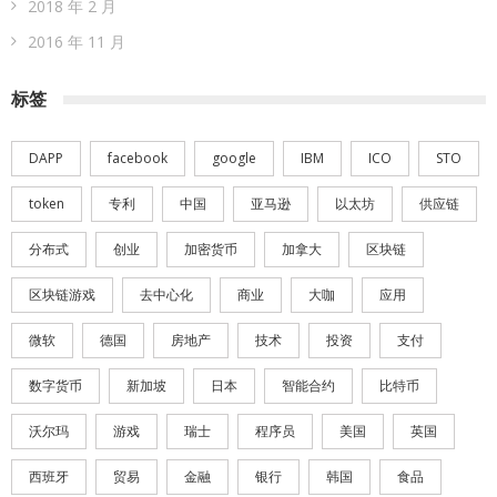
2018 年 2 月
2016 年 11 月
标签
DAPP
facebook
google
IBM
ICO
STO
token
专利
中国
亚马逊
以太坊
供应链
分布式
创业
加密货币
加拿大
区块链
区块链游戏
去中心化
商业
大咖
应用
微软
德国
房地产
技术
投资
支付
数字货币
新加坡
日本
智能合约
比特币
沃尔玛
游戏
瑞士
程序员
美国
英国
西班牙
贸易
金融
银行
韩国
食品