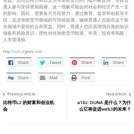
受益。总结比特币和以太坊等加密货币的门槛不断提高，使得普
通人参与变得更加困难。这一现象可能会对社会和经济产生一定
的影响。因此，需要各方共同努力，通过教育、监管和创新等手
段，促进加密货币领域的可持续发展，确保普通人也能在这个新
兴领域中获得机会和受益。同时，普通人也应该增强自身的知识
储备和风险意识，理性对待加密货币投资。毕竟，投资有风险，
入市需谨慎。
http://xzh.i3geek.com
Share
Tweet
Share
Share
Share
Mail
Print
文
Previous Article
Next Article
章
比特币L2 的财富和创业机
a16z: DUNA 是什么？为什
会
么它将促进web3的未来？
导
航