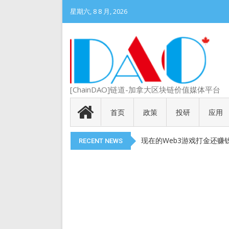
星期六, 8 8 月, 2026
DePIN 为 Web3 带来
[ChainDAO]链道-加拿大区块链价值媒体平台
Meme 币 vs 精英币：
代币就是产品
首页
政策
投研
应用
以太币现货 ETF 获得 SEC
现在的Web3游戏打金还赚
RECENT NEWS
DePIN 为 Web3 带来
Meme 币 vs 精英币：
代币就是产品
以太币现货 ETF 获得 SEC
现在的Web3游戏打金还赚