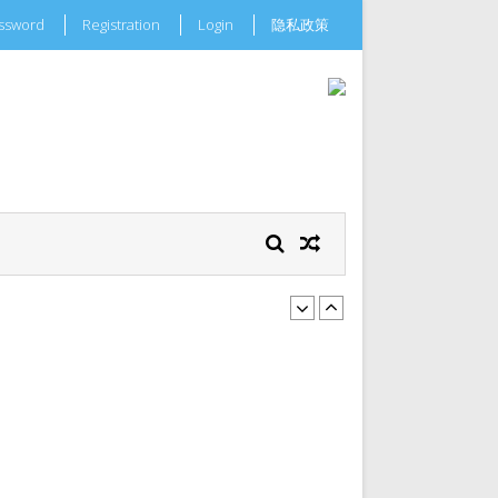
assword
Registration
Login
隐私政策