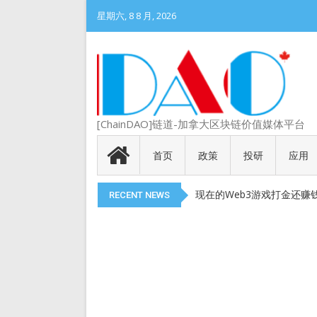
星期六, 8 8 月, 2026
DePIN 为 Web3 带来
[ChainDAO]链道-加拿大区块链价值媒体平台
Meme 币 vs 精英币：
代币就是产品
首页
政策
投研
应用
以太币现货 ETF 获得 SEC
现在的Web3游戏打金还赚
RECENT NEWS
DePIN 为 Web3 带来
Meme 币 vs 精英币：
代币就是产品
以太币现货 ETF 获得 SEC
现在的Web3游戏打金还赚