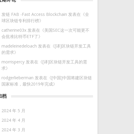
发链 FAB -Fast Access Blockchain
发表在《
全
球区块链专利排行榜
》
catherine03x
发表在《
美国SEC这一次可能更不
会批准比特币ETF了
》
madeleinedeloach
发表在《
[译]区块链开发工具
的需求
》
morrispercy
发表在《
[译]区块链开发工具的需
求
》
rodgerlieberman
发表在《
[中国]中国将建区块链
国家标准，最快2019年完成
》
归档
2024 年 5 月
2024 年 4 月
2024 年 3 月