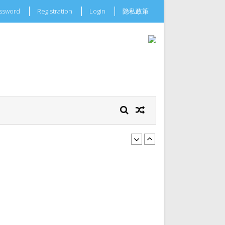
assword
Registration
Login
隐私政策