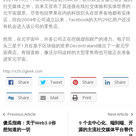
社交媒体之外，后来又宣布了其连接在线社交体验和实体世界的
元宇宙愿景。尽管包括苹果在内的科技巨头在世界各地都有实体
店，但自2004年公司成立以来，Facebook的大约29亿用户还没
有机会进入该公司的零售店。
然而，在元宇宙中，许多公司正在挖掘虚拟财产的潜力。电子巨
头三星于1月在基于区块链的世界Decentraland推出了一家元宇
宙商店。有报道称，像沃尔玛这样的大型零售商也可能正在准备
进军元宇宙。
http://xzh.i3geek.com
Share
Tweet
Share
Share
Share
Mail
Print
文
Previous Article
Next Article
章
傻瓜指南：关于Web3.0你
9 个去中心化、端到端、开
想知道的一切
源的主流社交媒体平台替代
导
品